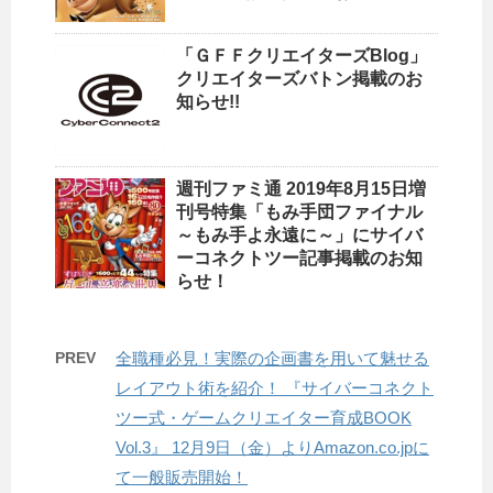
「ＧＦＦクリエイターズBlog」
クリエイターズバトン掲載のお
知らせ!!
週刊ファミ通 2019年8月15日増
刊号特集「もみ手団ファイナル
～もみ手よ永遠に～」にサイバ
ーコネクトツー記事掲載のお知
らせ！
PREV
全職種必見！実際の企画書を用いて魅せる
レイアウト術を紹介！ 『サイバーコネクト
ツー式・ゲームクリエイター育成BOOK
Vol.3』 12月9日（金）よりAmazon.co.jpに
て一般販売開始！