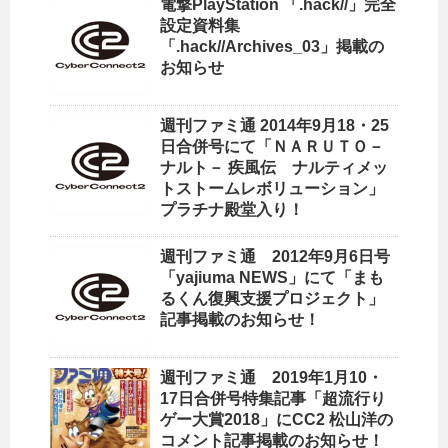
電撃PlayStation 「.hack//」完全
設定資料集
「.hack//Archives_03」掲載の
お知らせ
週刊ファミ通 2014年9月18・25
日合併号にて「ＮＡＲＵＴＯ－
ナルト－ 疾風伝 ナルティメッ
トストームレボリューション」
プラチナ殿堂入り！
週刊ファミ通 2012年9月6日号
「yajiuma NEWS」にて「まも
るくん復興支援プロジェクト」
記事掲載のお知らせ！
週刊ファミ通 2019年1月10・
17日合併号特集記事「超流行り
ゲー大賞2018」にCC2 松山洋の
コメント記事掲載のお知らせ！