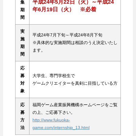
平成24年5月22日（火）～平成24
集
年6月19日（火） ※必着
期
間
実
平成24年7月下旬～平成24年8月下旬
施
※具体的な実施期間は相談のうえ決定いたし
期
ます。
間
応
募
大学生、専門学校生で
対
ゲームクリエイターを真剣に目指している方
象
応
福岡ゲーム産業振興機構ホームページをご覧
募
の上、ご応募下さい。
方
http://www.fukuoka-
法
game.com/internship_13.html