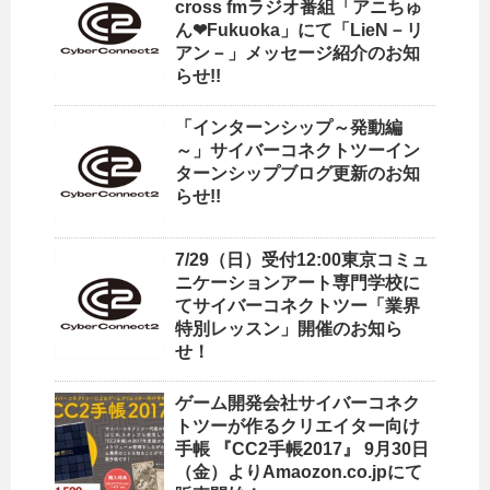
cross fmラジオ番組「アニちゅ
ん❤Fukuoka」にて「LieN－リ
アン－」メッセージ紹介のお知
らせ!!
「インターンシップ～発動編
～」サイバーコネクトツーイン
ターンシップブログ更新のお知
らせ!!
7/29（日）受付12:00東京コミュ
ニケーションアート専門学校に
てサイバーコネクトツー「業界
特別レッスン」開催のお知ら
せ！
ゲーム開発会社サイバーコネク
トツーが作るクリエイター向け
手帳 『CC2手帳2017』 9月30日
（金）よりAmaozon.co.jpにて