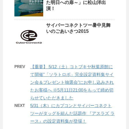
た明日への扉～」に松山洋出
演！
サイバーコネクトツー暑中見舞
いのごあいさつ2015
PREV
【重要】 5/12（土）コトブキヤ秋葉原館に
て開催"「ソラトロボ」完全設定資料集サイ
ン会＆プレゼント抽選会"にお申し込みされ
たお客様へ ※5月11日21:00をもって締め切
らせていただきました
NEXT
5/31（木）にカプコンとサイバーコネクト
ツーがタッグを組んだ話題作 『アスラズ ラ
ース』の設定資料集が登場！