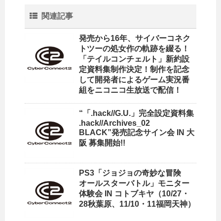
関連記事
発売から16年、サイバーコネク
トツーの処女作の軌跡を綴る！
「テイルコンチェルト」新約設
定資料集制作決定！制作を記念
して開発者によるゲーム実況番
組をニコニコ生放送で配信！
“「.hack//G.U.」完全設定資料集
.hack//Archives_02
BLACK”発売記念サイン会 IN 大
阪 募集開始!!
PS3「ジョジョの奇妙な冒険
オールスターバトル」モニター
体験会 IN コトブキヤ（10/27・
28秋葉原、11/10・11福岡天神）