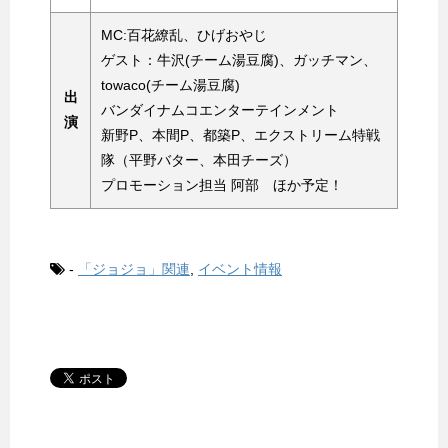
MC:百花繚乱、ひげおやじ
ゲスト：牛沢(チーム湯豆腐)、ガッチマン、
towaco(チーム湯豆腐)
出
バンダイナムコエンターテインメント
演
新野P、本間P、都築P、エクストリーム特戦
隊（平野バター、本田チーズ）
プロモーション担当 阿部 ほか予定！
-
「ジョジョ」関連
,
イベント情報