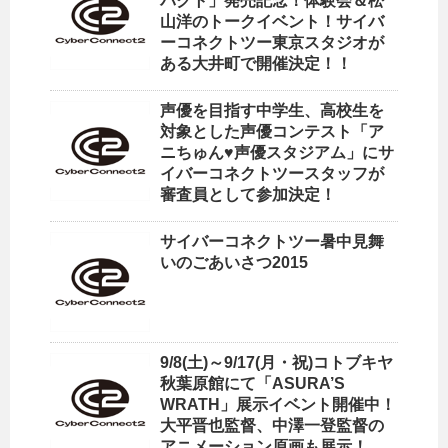
パクト」発売記念！体験会＆松
山洋のトークイベント！サイバ
ーコネクトツー東京スタジオが
ある大井町で開催決定！！
声優を目指す中学生、高校生を
対象とした声優コンテスト「ア
ニちゅん♥声優スタジアム」にサ
イバーコネクトツースタッフが
審査員として参加決定！
サイバーコネクトツー暑中見舞
いのごあいさつ2015
9/8(土)～9/17(月・祝)コトブキヤ
秋葉原館にて「ASURA’S
WRATH」展示イベント開催中！
大平晋也監督、中澤一登監督の
アニメーション原画も展示！