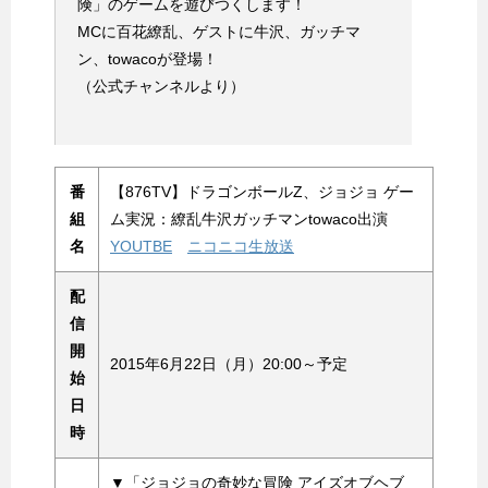
険」のゲームを遊びつくします！
MCに百花繚乱、ゲストに牛沢、ガッチマ
ン、towacoが登場！
（公式チャンネルより）
番
【876TV】ドラゴンボールZ、ジョジョ ゲー
組
ム実況：繚乱牛沢ガッチマンtowaco出演
名
YOUTBE
ニコニコ生放送
配
信
開
2015年6月22日（月）20:00～予定
始
日
時
▼「ジョジョの奇妙な冒険 アイズオブヘブ