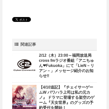
関連記事
2/12（木）23:00～福岡放送局
cross fmラジオ番組「アニちゅ
ん❤Fukuoka」にて「LieN－リ
アン－」メッセージ紹介のお知
らせ!!
【4/10追記】『チェイサーゲー
ムW パワハラ上司は私の元カ
ノ』 ドラマに登場する架空のゲ
ーム『天女世界』のグッズの予
約受付を開始！