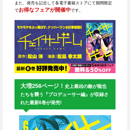
また、発売を記念して各電子書籍ストアにて期間限定
お得なフェアが開催中
で
です。
大増256ページ！
史上最凶の敵が龍也
たちを襲う『プロデューサー編』が収録さ
れた最新6巻が発売!