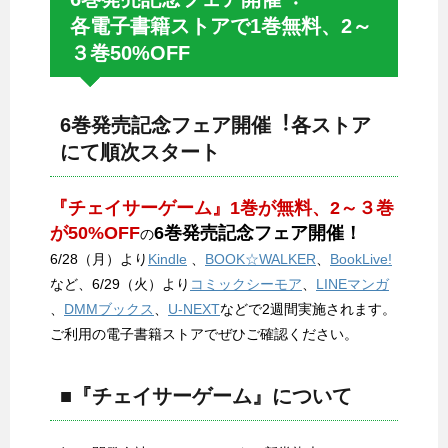
各電子書籍ストアで1巻無料、2～
３巻50%OFF
6巻発売記念フェア開催︕各ストア
にて順次スタート
『チェイサーゲーム』1巻が無料、2～３巻
が50%OFF
6巻発売記念フェア開催！
の
6/28（月）より
Kindle
、
BOOK☆WALKER
、
BookLive!
など、6/29（火）より
コミックシーモア
、
LINEマンガ
、
DMMブックス
、
U-NEXT
などで2週間実施されます。
ご利用の電子書籍ストアでぜひご確認ください。
■『チェイサーゲーム』について