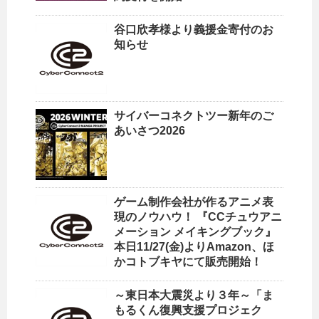
谷口欣孝様より義援金寄付のお
知らせ
サイバーコネクトツー新年のご
あいさつ2026
ゲーム制作会社が作るアニメ表
現のノウハウ！ 『CCチュウアニ
メーション メイキングブック』
本日11/27(金)よりAmazon、ほ
かコトブキヤにて販売開始！
～東日本大震災より３年～「ま
もるくん復興支援プロジェク