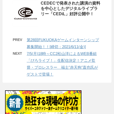
CEDECで発表された講演の資料
を中心としたデジタルライブラ
リー「CEDiL」好評公開中！
PREV
第28回FUKUOKAゲームインターンシップ
募集開始！！[締切：2021/6/11(金)]
NEXT
7/5(月)18時～CC2松山洋によるWEB番組
「ぴろライブ！」生配信決定！アニメ監
督・プロレスラー 福士"赤天狗"直也氏が
ゲストで登場！