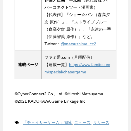
作画／松島 幸太朗
（株式会社サイ
バーコネクトツー・漫画家）
【代表作】『ショー☆バン（森高夕
次 原作）』、『ストライプブルー
（森高夕次 原作）』、『永遠の一手
（伊藤智義 原作）』など。
Twitter：
@matsushima_cc2
ファミ通.com（月曜配信）
連載ページ
【連載一覧】
https://www.famitsu.co
m/special/chasergame
©CyberConnect2 Co., Ltd. ©Hiroshi Matsuyama
©2021 KADOKAWA Game Linkage Inc.
-
「チェイサーゲーム」関連
,
ニュース
,
リリース