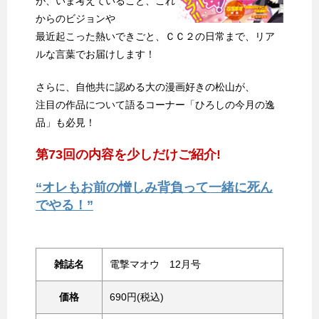
が、いま考えていること、これ
からのビジョンや
最近起こった熱いできごと、ＣＣ２の日常まで、リア
ルな言葉でお届けします！
さらに、自他共に認める大の漫画好きの松山が、
注目の作品について語るコーナー「ひろしの今月の逸
品」も必見！
第73回の内容を少しだけご紹介!
“オレもお前の憎しみ背負って一緒に死ん
でやる！”
雑誌名
電撃マオウ 12月号
価格
690円(税込)