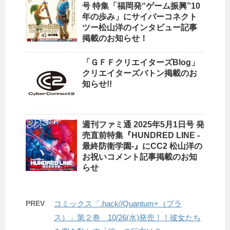
号 特集「福岡発“ゲーム振興”10
年の歩み」にサイバーコネクト
ツー松山洋のインタビュー記事
掲載のお知らせ！
「ＧＦＦクリエイターズBlog」
クリエイターズバトン掲載のお
知らせ!!
週刊ファミ通 2025年5月1日号 発
売直前特集『HUNDRED LINE -
最終防衛学園-』にCC2 松山洋の
お祝いコメント記事掲載のお知
らせ
PREV
コミックス「.hack//Quantum+（プラ
ス）」第２巻 10/26(水)発売！！彼女たち