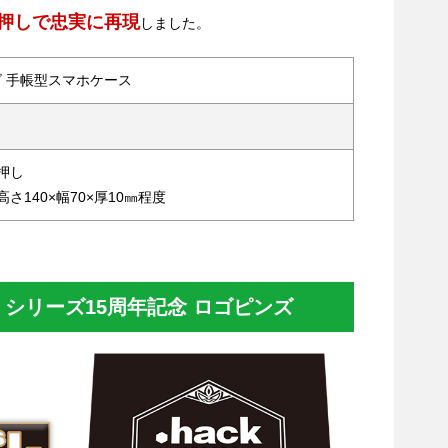
押しで忠実に再現
しました。
ーズ 手帳型スマホケース
押し
さ140×幅70×厚10㎜程度
k』シリーズ15周年記念 ロゴピンズ