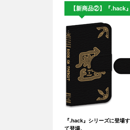
【新商品②】『.hac
『.hack』シリーズに登
て登場。