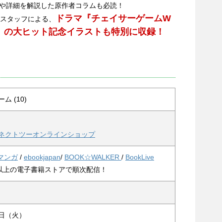
や詳細を解説した原作者コラムも必読！
ドラマ『チェイサーゲームW
ースタッフによる、
』の大ヒット記念イラストも特別に収録！
 (10)
ネクトツーオンラインショップ
Eマンガ
/
ebookjapan
/
BOOK☆WALKER
/
BookLive
0以上の電子書籍ストアで順次配信！
）
3日（火）