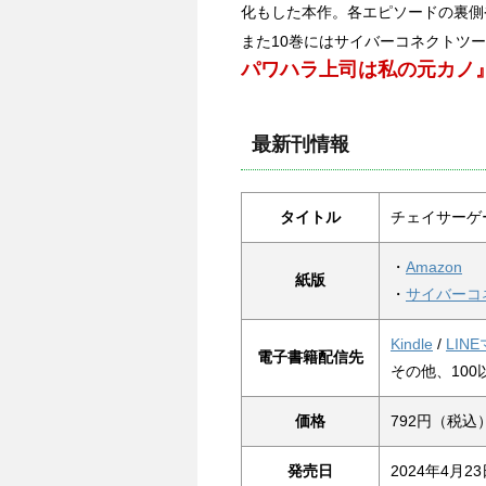
化もした本作。各エピソードの裏側
また10巻にはサイバーコネクトツ
パワハラ上司は私の元カノ
最新刊情報
タイトル
チェイサーゲーム
・
Amazon
紙版
・
サイバーコ
Kindle
/
LIN
電子書籍配信先
その他、10
価格
792円（税込
発売日
2024年4月2