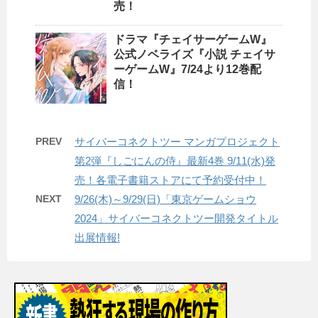
売！
ドラマ『チェイサーゲームW』
公式ノベライズ『小説 チェイサ
ーゲームW』7/24より12巻配
信！
PREV
サイバーコネクトツー マンガプロジェクト
第2弾『しごにんの侍』最新4巻 9/11(水)発
売！各電子書籍ストアにて予約受付中！
NEXT
9/26(木)～9/29(日)「東京ゲームショウ
2024」サイバーコネクトツー開発タイトル
出展情報!