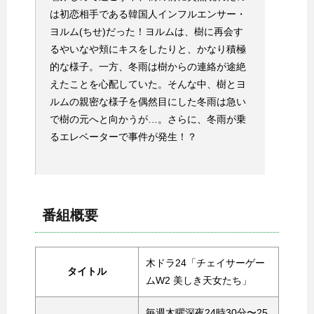
は初恋相手である韓国人インフルエンサー・
ヨルム(ちせ)だった！ヨルムは、樹に再会す
るやいなや頬にキスをしたりと、かなり積極
的な様子。一方、冬雨は樹からの連絡が途絶
えたことを心配していた。そんな中、樹とヨ
ルムの親密な様子を偶然目にした冬雨は急い
で樹の元へと向かうが…。さらに、冬雨が乗
るエレベーターで事件が発生！？
番組概要
木ドラ24「チェイサーゲー
タイトル
ムW2 美しき天女たち」
毎週木曜深夜24時30分〜25