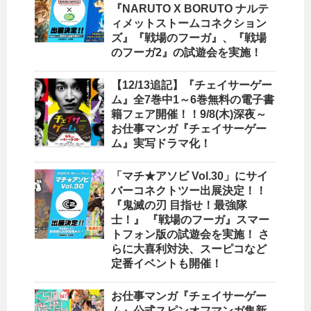
『NARUTO X BORUTO ナルテ
ィメットストームコネクション
ズ』『戦場のフーガ』、『戦場
のフーガ2』の試遊会を実施！
【12/13追記】『チェイサーゲー
ム』全7巻中1～6巻無料の電子書
籍フェア開催！！9/8(木)深夜～
お仕事マンガ『チェイサーゲー
ム』実写ドラマ化！
「マチ★アソビ Vol.30」にサイ
バーコネクトツー出展決定！！
『鬼滅の刃 目指せ！最強隊
士！』 『戦場のフーガ』スマー
トフォン版の試遊会を実施！ さ
らに大喜利対決、スーピコなど
定番イベントも開催！
お仕事マンガ『チェイサーゲー
ム』公式スピンオフマンガ集新