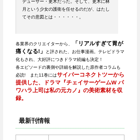
デューサー・更木だった。そして、更木に林
月という少女の護衛を任せるのだが、はたし
てその意図とは・・・・・・。
「リアルすぎて胃が
各業界のクリエイターから、
痛くなる!」
と評された、お仕事漫画。テレビドラマ
化もされ、大好評につきドラマ続編も決定！
各エピソードの裏側や詳細を解説した原作者コラムも
サイバーコネクトツーから
必読! また11巻には
提供した、ドラマ『チェイサーゲームW パ
ワハラ上司は私の元カノ』の美術素材を収
録。
最新刊情報