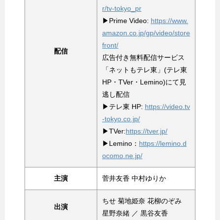
r/tv-tokyo_pr
▶Prime Video:
https://www.
amazon.co.jp/gp/video/store
front/
配信
広告付き無料配信サービス
「ネットもテレ東」(テレ東
HP・TVer・Lemino)にて見
逃し配信
▶テレ東 HP:
https://video.tv
-tokyo.co.jp/
▶TVer:
https://tver.jp/
▶Lemino：
https://lemino.d
ocomo.ne.jp/
主演
菅井友香 中村ゆりか
ちせ 菊地姫奈 花柳のぞみ
出演
星野奈緒 ／ 黒谷友香