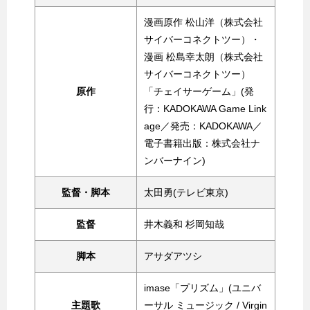
漫画原作 松山洋（株式会社
サイバーコネクトツー）・
漫画 松島幸太朗（株式会社
サイバーコネクトツー）
原作
「チェイサーゲーム」(発
行：KADOKAWA Game Link
age／発売：KADOKAWA／
電子書籍出版：株式会社ナ
ンバーナイン)
監督・脚本
太田勇(テレビ東京)
監督
井木義和 杉岡知哉
脚本
アサダアツシ
imase「プリズム」(ユニバ
主題歌
ーサル ミュージック / Virgin