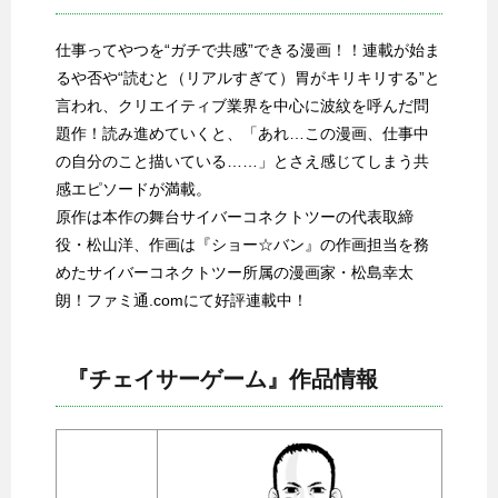
仕事ってやつを“ガチで共感”できる漫画！！連載が始ま
るや否や“読むと（リアルすぎて）胃がキリキリする”と
言われ、クリエイティブ業界を中心に波紋を呼んだ問
題作！読み進めていくと、「あれ…この漫画、仕事中
の自分のこと描いている……」とさえ感じてしまう共
感エピソードが満載。
原作は本作の舞台サイバーコネクトツーの代表取締
役・松山洋、作画は『ショー☆バン』の作画担当を務
めたサイバーコネクトツー所属の漫画家・松島幸太
朗！ファミ通.comにて好評連載中！
『チェイサーゲーム』作品情報