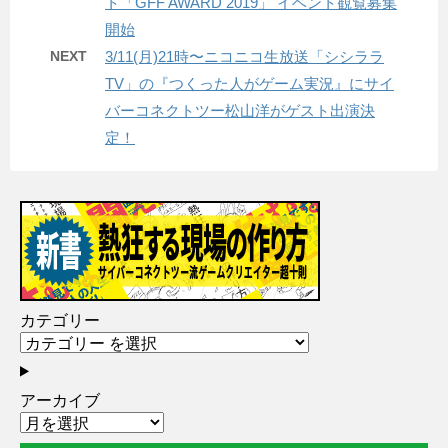
ト「GFF AWARD 2019」 イベント観覧募集
開始
NEXT
3/11(月)21時〜ニコニコ生放送「シシララ
TV」の『つくった人がゲーム実況』にサイ
バーコネクトツー松山洋がゲスト出演決
定！
カテゴリー
アーカイブ