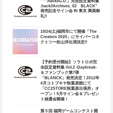
“「.hack//G.U.」完全設定資料集
.hack//Archives_02 BLACK”
発売記念サイン会 IN 東京 満員御
礼!!
10/24(土)福岡市にて開催「The
Creators 2020」にサイバーコネ
クトツー松山洋出演決定!!
【予約受付開始】ソラトロボ完
全設定資料集 Vol.2 -Daybreak-
＆ファンブック第7弾
「BLANCK」発売決定！2012年
4月コトブキヤ秋葉原館にて
「CC2STORE秋葉原出張所」オ
ープン！5月サイン会＆プレゼン
ト抽選会開催！
第５回 福岡ゲームコンテスト開