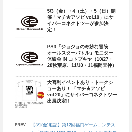
5/3（金）・4（土）・5（日）開
催「マチ★アソビ vol.10」にサ
イバーコネクトツーが参加決
定！
PS3「ジョジョの奇妙な冒険
オールスターバトル」モニター
体験会 IN コトブキヤ（10/27・
28秋葉原、11/10・11福岡天神）
大喜利イベントあり・トークシ
ョーあり！ 「マチ★アソビ
vol.20」にサイバーコネクトツー
出展決定!!
PREV
【3/1(金)追記】第12回福岡ゲームコンテス