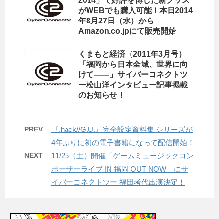
2014」で好評を博した新グッズ
がWEBでも購入可能！本日2014
年8月27日（水）から
Amazon.co.jpにて販売開始
くまもと経済（2011年3月号）
「福岡から日本全域、世界に向
けて――」サイバーコネクトツ
ー松山洋インタビュー記事掲載
のお知らせ！
PREV
『.hack//G.U.』完全設定資料集 シリーズが
4年ぶりに初の電子書籍になって配信開始！
NEXT
11/25（土）開催「ゲームミュージックコン
ポーザーライブ IN 福岡 OUT NOW」にサ
イバーコネクトツー 福田考代出演決定！