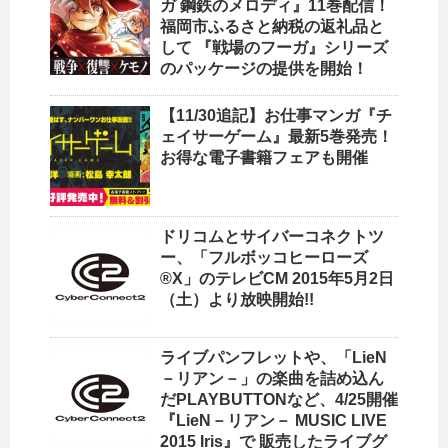
ガ 鋼鉄のメロディ』11巻配信！
福岡市ふるさと納税の返礼品と
して 『戦場のフーガ』シリーズ
のパッケージの提供を開始！
【11/30追記】お仕事マンガ『チ
ェイサーゲーム』最新5巻発売！
お得な電子書籍フェアも開催
ドリコムとサイバーコネクトツ
ー、「フルボッコヒーローズ
®X」のテレビCM 2015年5月2日
（土）より放映開始!!
ライブパンフレットや、「LieN
－リアン－」の楽曲を詰め込ん
だPLAYBUTTONなど、4/25開催
『LieN－リアン－ MUSIC LIVE
2015 Iris』で 販売したライブグ