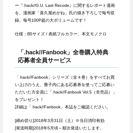
ー『.hack//G.U. Last Recode』に関するレポート漫画
を、漫画家「喜久屋めがね」氏の描き下ろしで毎号収
録。毎号100P超の大ボリュームです！
仕様：B5サイズ / 表紙フルカラー、本文モノクロ
「.hack//Fanbook」全巻購入特典
応募者全員サービス
「.hack//Fanbook」シリーズ（全４巻）をすべてお買
い上げのうえ、冊子内にある応募券を使ってご応募い
ただいた方全員に「.hack//Fanbook Vol.5（非売品）」
をプレゼント！
詳細は「.hack//Fanbook」本誌をご確認ください。
[締め切り]2018年3月31日（土）※当日消印有効
[発送時期]2018年5月頃～順次発送いたします。