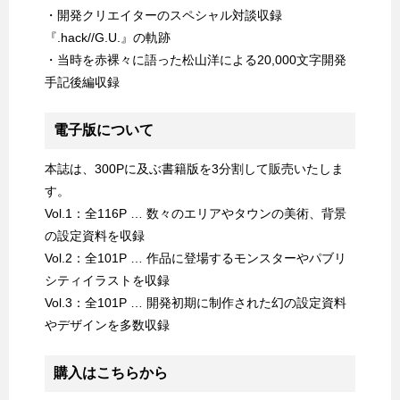
・開発クリエイターのスペシャル対談収録
『.hack//G.U.』の軌跡
・当時を赤裸々に語った松山洋による20,000文字開発
手記後編収録
電子版について
本誌は、300Pに及ぶ書籍版を3分割して販売いたしま
す。
Vol.1：全116P … 数々のエリアやタウンの美術、背景
の設定資料を収録
Vol.2：全101P … 作品に登場するモンスターやパブリ
シティイラストを収録
Vol.3：全101P … 開発初期に制作された幻の設定資料
やデザインを多数収録
購入はこちらから