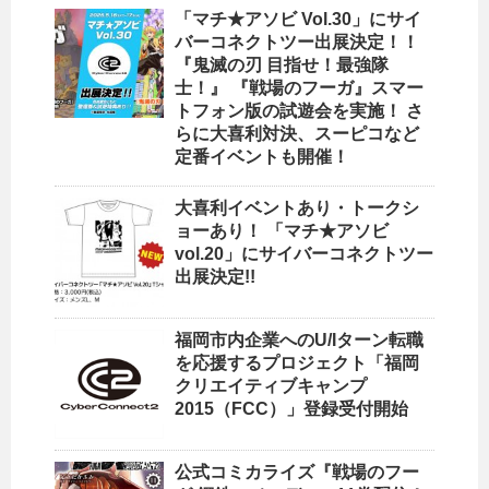
「マチ★アソビ Vol.30」にサイ
バーコネクトツー出展決定！！
『鬼滅の刃 目指せ！最強隊
士！』 『戦場のフーガ』スマー
トフォン版の試遊会を実施！ さ
らに大喜利対決、スーピコなど
定番イベントも開催！
大喜利イベントあり・トークシ
ョーあり！ 「マチ★アソビ
vol.20」にサイバーコネクトツー
出展決定!!
福岡市内企業へのU/Iターン転職
を応援するプロジェクト「福岡
クリエイティブキャンプ
2015（FCC）」登録受付開始
公式コミカライズ『戦場のフー