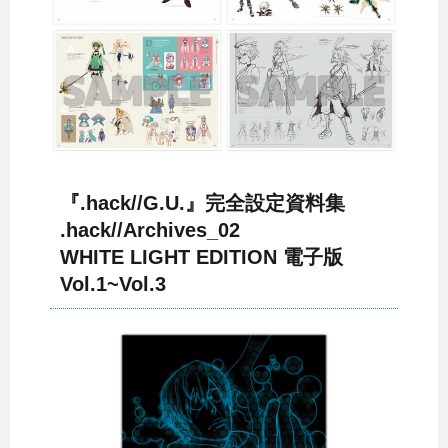
『.hack//G.U.』完全設定資料集
.hack//Archives_02
WHITE LIGHT EDITION 電子版
Vol.1~Vol.3