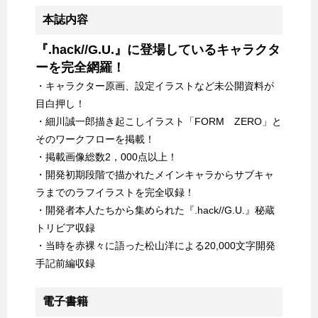
本誌内容
『.hack//G.U.』に登場しているキャラクタ
ーを完全網羅！
・キャラクター原画、設定イラストなど未公開資料が
目白押し！
・細川誠一郎描き起こしイラスト「FORM ZERO」と
そのワークフローを掲載！
・掲載画像総数2，000点以上！
・開発初期段階で描かれたメインキャラからサブキャ
ラまでのラフイラストを完全収録！
・開発者本人たちから集められた『.hack//G.U.』秘蔵
トリビア収録
・当時を赤裸々に語った松山洋による20,000文字開発
手記前編収録
電子書籍