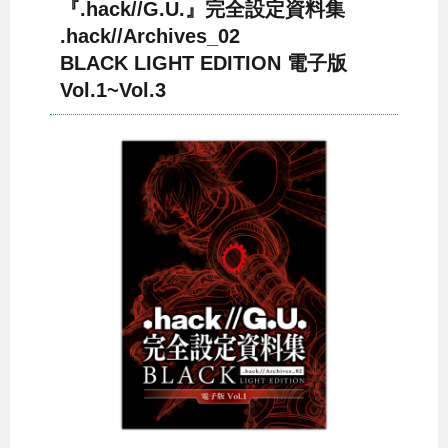
『.hack//G.U.』完全設定資料集
.hack//Archives_02
BLACK LIGHT EDITION 電子版
Vol.1~Vol.3