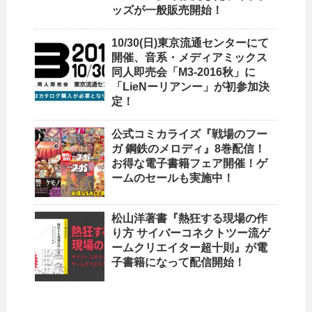
ッズが一般販売開始！
10/30(日)東京流通センターにて
開催、音系・メディアミックス
同人即売会「M3-2016秋」に
「LieNーリアンー」が初参加決
定！
公式コミカライズ『戦場のフー
ガ 鋼鉄のメロディ』8巻配信！
お得な電子書籍フェア開催！ゲ
ームのセールも実施中！
松山洋著書『熱狂する現場の作
り方 サイバーコネクトツー流ゲ
ームクリエイター超十則』が電
子書籍になって配信開始！