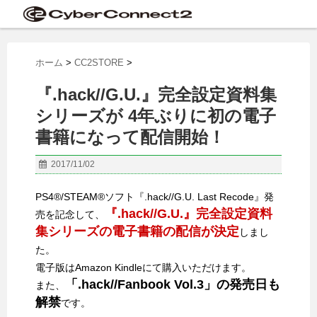
ホーム
>
CC2STORE
>
『.hack//G.U.』完全設定資料集
シリーズが 4年ぶりに初の電子
書籍になって配信開始！
2017/11/02
PS4®/STEAM®ソフト『.hack//G.U. Last Recode』発
『.hack//G.U.』完全設定資料
売を記念して、
集シリーズの電子書籍の配信が決定
しまし
た。
電子版はAmazon Kindleにて購入いただけます。
「.hack//Fanbook Vol.3」の発売日も
また、
解禁
です。