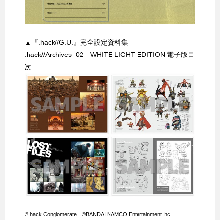
▲『.hack//G.U.』完全設定資料集
.hack//Archives_02 WHITE LIGHT EDITION 電子版目
次
©.hack Conglomerate ©BANDAI NAMCO Entertainment Inc