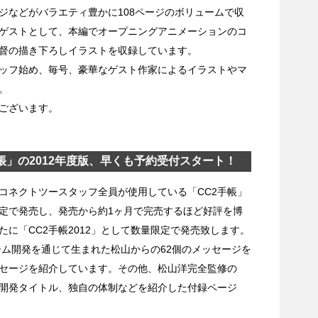
ジなどがバラエティ豊かに108ページのボリュームで収
ゲストとして、本編でオープニングアニメーションのコ
督の描き下ろしイラストを収録しています。
ッフ始め、毎号、豪華なゲスト作家によるイラストやマ
。
ございます。
帳」の2012年度版、早くも予約受付スタート！
ネクトツースタッフ全員が使用している「CC2手帳」
定で発売し、発売から約1ヶ月で完売するほど好評を博
に「CC2手帳2012」として数量限定で発売致します。
ーム開発を通じて生まれた松山からの62個のメッセージを
セージを紹介しています。その他、松山洋完全監修の
開発タイトル、独自の体制などを紹介した付録ページ