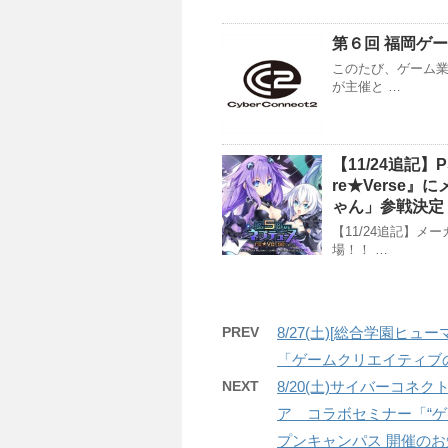
第６回 福岡ゲ
このたび、ゲーム業
が主催と …
【11/24追記】
re★Verse
ゃん」参戦決定
【11/24追記】
場！！ …
PREV
8/27(土)[総合学園ヒ
「ゲームクリエイティブ
NEXT
8/20(土)サイバーコ
ア コラボセミナー「“ゲー
プンキャンパス 開催の