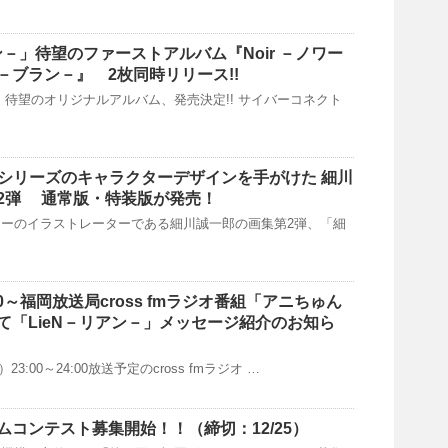
アン－」待望のファーストアルバム『Noir －ノワー
c －ブラン－』 2枚同時リリース!!
－」待望のオリジナルアルバム、発売決定!! サイバーコネクト
G.U.」シリーズのキャラクターデザインを手がけた 細川
2弾 通常版・特装版が発売！
ーのイラストレーターである細川誠一郎の画集第2弾、「細
:00～福岡放送局cross fmラジオ番組「アニちゅん
」にて「LieN－リアン－」メッセージ紹介のお知ら
）23:00～24:00放送予定のcross fmラジオ …
ムコンテスト募集開始！！（締切：12/25）