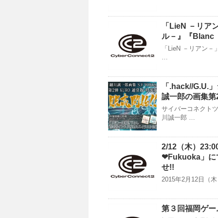
「LieN －リ
ル－』『Blan
「LieN －リアン
…
「.hack//
誠一郎の画集第
サイバーコネクトツ
川誠一郎 …
2/12（木）23
❤Fukuoka
せ!!
2015年2月12日（木
第３回福岡ゲー