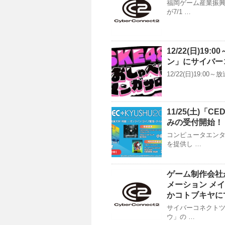
福岡ゲーム産業振興
が7/1 …
12/22(日)19
ン」にサイバー
12/22(日)19:
11/25(土)「
みの受付開始！
コンピュータエン
を提供し …
ゲーム制作会社
メーション メイキ
かコトブキヤに
サイバーコネクトツ
ウ」の …