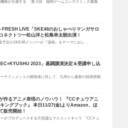
機構が主催する 「第３回 福岡ゲームコンテスト」の募集
:00～FRESH LIVE「SKE48のおしゃべりマンガサロ
コネクトツー松山洋と松島幸太朗出演！
00～放送予定のSKE48メンバーが『漫画』をテーマにおし …
CEDEC+KYUSHU 2023」基調講演決定＆受講申し込
ターテインメントの開発者に対して、九州から最新の技術情報
が作るアニメ表現のノウハウ！ 『CCチュウアニ
ングブック』 本日11/27(金)よりAmazon、ほ
て販売開始！
ーがプロデュースする不思議なマスコットキャラ 「CCチュ