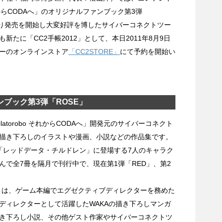
それからCODAへ」のオリジナルファンブック第3弾
より発売を開始し大変好評を博したサイバーコネクトツー
たに「CC2手帳2012」として、本日2011年8月9日
ーのオンラインストア
「CC2STORE」
にて予約を開始い
ブック第3弾「ROSE」
torobo それからCODAへ」開発元のサイバーコネクト
描き下ろしのイラストや漫画、小説などの作品集です。
「レッドデータ・チルドレン」に登場する7人のキャラク
で全7冊を隔月で刊行中で、現在第1弾「RED」、第2
。
E」は、ゲーム本編でエグゼクティブディレクターを務めた
ディレクターとして活躍したWAKAの描き下ろしマンガ
き下ろし小説、その他ゲスト作家やサイバーコネクトツ