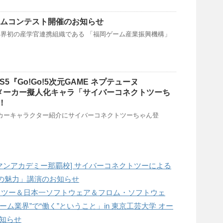
ームコンテスト開催のお知らせ
界初の産学官連携組織である 「福岡ゲーム産業振興機構」
PS5『Go!Go!5次元GAME ネプテューヌ
』にメーカー擬人化キャラ「サイバーコネクトツーち
！
メーカーキャラクター紹介にサイバーコネクトツーちゃん登
ューマンアカデミー那覇校] サイバーコネクトツーによる
の魅力」講演のお知らせ
ネクトツー＆日本一ソフトウェア＆フロム・ソフトウェ
ム業界”で“働く”ということ」in 東京工芸大学 オー
お知らせ