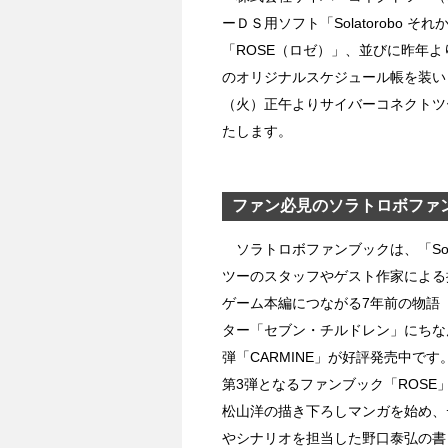
ーＤＳ用ソフト「Solatorobo 
「ROSE（ロゼ）」、並びに昨年
のオリジナルスケジュール帳を装いも新
（火）正午よりサイバーコネクトツ
たします。
ファン必見のソラトロボファン
ソラトロボファンブックは、「Sola
ツーのスタッフやゲスト作家による
ゲーム本編につながる7年前の物語
ター「セブン・チルドレン」にちなん
弾「CARMINE」が好評発売中です
第3弾となるファンブック「ROS
松山洋の描き下ろしマンガを始め、
やシナリオを担当した野口泰弘の書