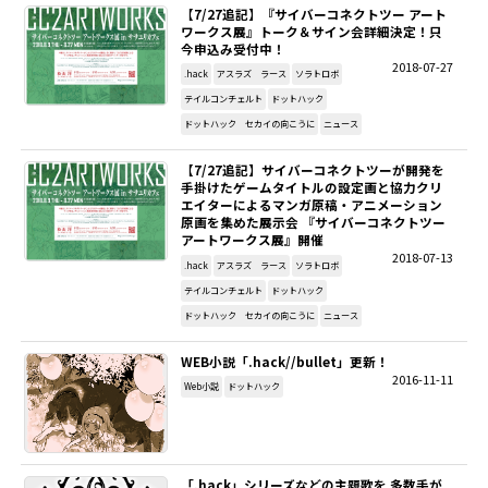
【7/27追記】『サイバーコネクトツー アート
ワークス展』トーク＆サイン会詳細決定！只
今申込み受付中！
2018-07-27
.hack
アスラズ ラース
ソラトロボ
テイルコンチェルト
ドットハック
ドットハック セカイの向こうに
ニュース
【7/27追記】サイバーコネクトツーが開発を
手掛けたゲームタイトルの設定画と協力クリ
エイターによるマンガ原稿・アニメーション
原画を集めた展示会 『サイバーコネクトツー
アートワークス展』開催
2018-07-13
.hack
アスラズ ラース
ソラトロボ
テイルコンチェルト
ドットハック
ドットハック セカイの向こうに
ニュース
WEB小説「.hack//bullet」更新！
2016-11-11
Web小説
ドットハック
「.hack」シリーズなどの主題歌を 多数手が