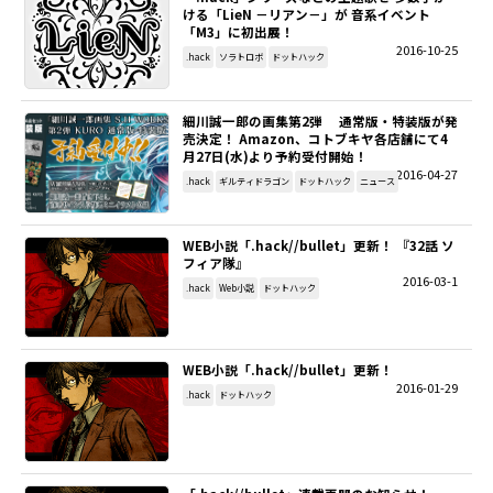
ける「LieN －リアン－」が 音系イベント
「M3」に初出展！
2016-10-25
.hack
ソラトロボ
ドットハック
細川誠一郎の画集第2弾 通常版・特装版が発
売決定！ Amazon、コトブキヤ各店舗にて4
月27日(水)より予約受付開始！
2016-04-27
.hack
ギルティドラゴン
ドットハック
ニュース
WEB小説「.hack//bullet」更新！ 『32話 ソ
フィア隊』
2016-03-1
.hack
Web小説
ドットハック
WEB小説「.hack//bullet」更新！
2016-01-29
.hack
ドットハック