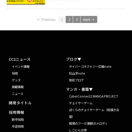
← Previous
1
2
3
Next →
CC2ニュース
ブログ▼
イベント情報
サイバーコネクトツー広報note
採用
松山洋note
グッズ
技術ブログ
掲載情報
マンガ・書籍▼
ニュース
CyberConnect2 MANGA PROJECT
開発タイトル
チェイサーゲーム
ぼくらのチェイサーゲーム（絵描き合
採用情報
宿）
新卒採用
戦場のフーガ 鋼鉄のメロディ
中途採用
しごにんの侍