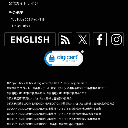
配信ガイドライン
その他▼
YouTube CC2チャンネル
おたよりポスト
©Project .hack
©.hack Conglomerate
©2012 .hack Conglomerate
©岸本斉史 スコット／集英社・テレビ東京・ぴえろ
©劇場版BORUTO製作委員会2015
©劇場版NARUTO製作委員会2014
©劇場版NARUTO製作委員会 2012
©荒木飛呂彦/集英社・ジョジョの奇妙な冒険製作委員会
©荒木飛呂彦&LUCKY LAND COMMUNICATIONS/集英社・ジョジョの奇妙な冒険SC製作委員会
©LUCKY LAND COMMUNICATIONS/集英社・ジョジョの奇妙な冒険DU製作委員会
©LUCKY LAND COMMUNICATIONS/集英社・ジョジョの奇妙な冒険GW製作委員会
©LUCKY LAND COMMUNICATIONS/集英社・ジョジョの奇妙な冒険SO製作委員会
©LUCKY LAND COMMUNICATIONS／集英社
©荒木飛呂彦／集英社