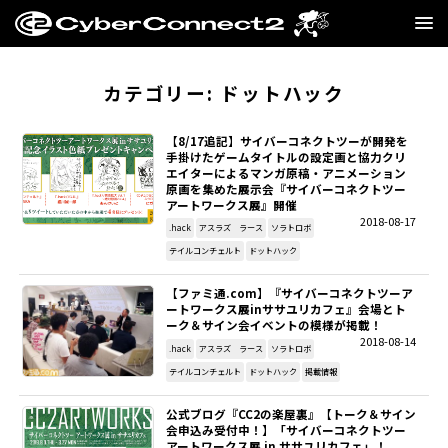
GAME
カテゴリー:
ドットハック
MANGA・NOVEL
【8/17追記】サイバーコネクトツーが開発を
手掛けたゲームタイトルの設定画と協力クリ
エイターによるマンガ原稿・アニメーション
FILM
原画を集めた展示会『サイバーコネクトツー
アートワークス展』開催
2018-08-17
CC2STORE
.hack
アスラズ ラース
ソラトロボ
テイルコンチェルト
ドットハック
COMPANY
【ファミ通.com】『サイバーコネクトツーア
ートワークス展inササユリカフェ』会場とト
ーク＆サイン会イベントの模様が掲載！
BLOG
2018-08-14
.hack
アスラズ ラース
ソラトロボ
テイルコンチェルト
ドットハック
掲載情報
RECRUIT
公式ブログ『CC2の楽屋裏』【トーク＆サイン
SNS
会申込み受付中！】「サイバーコネクトツー
アートワークス展 in ササユリカフェ」！