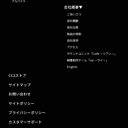
アルバイト
会社概要▼
ごあいさつ
会社概要
会社沿革
独自の体制
会社見学
アクセス
サウンドユニット「LieN －リアン－」
映像制作チーム「sai －サイ－」
English
CC2ストア
サイトマップ
お問い合わせ
サイトポリシー
プライバシーポリシー
カスタマーサポート