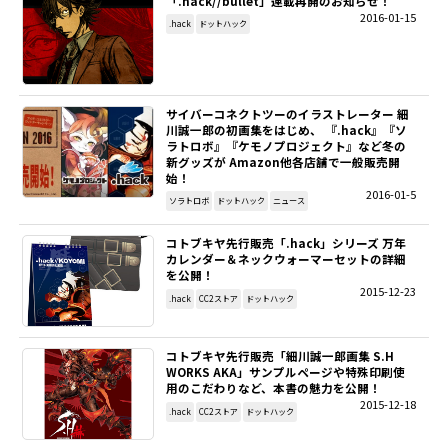
「.hack//bullet」連載再開のお知らせ！
2016-01-15
.hack
ドットハック
サイバーコネクトツーのイラストレーター 細
川誠一郎の初画集をはじめ、 『.hack』『ソ
ラトロボ』『ケモノプロジェクト』など冬の
新グッズが Amazon他各店舗で一般販売開
始！
2016-01-5
ソラトロボ
ドットハック
ニュース
コトブキヤ先行販売「.hack」シリーズ 万年
カレンダー＆ネックウォーマーセットの詳細
を公開！
2015-12-23
.hack
CC2ストア
ドットハック
コトブキヤ先行販売「細川誠一郎画集 S.H
WORKS AKA」サンプルページや特殊印刷使
用のこだわりなど、本書の魅力を公開！
2015-12-18
.hack
CC2ストア
ドットハック