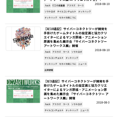
2018-08-10
.hack
CC2の楽屋裏
アスラズ ラース
SITEMAP
ソラトロボ
テイルコンチェルト
ドットハック
ドットハック セカイの向こうに
EN
【8/10追記】サイバーコネクトツーが開発を
手掛けたゲームタイトルの設定画と協力クリ
エイターによるマンガ原稿・アニメーション
原画を集めた展示会『サイバーコネクトツー
アートワークス展』開催
2018-08-10
.hack
アスラズ ラース
ソラトロボ
テイルコンチェルト
ドットハック
ドットハック セカイの向こうに
ニュース
出演情報
【8/3追記】サイバーコネクトツーが開発を手
掛けたゲームタイトルの設定画と協力クリエ
イターによるマンガ原稿・アニメーション原
画を集めた展示会 『サイバーコネクトツー ア
ートワークス展』開催
2018-08-3
.hack
アスラズ ラース
ソラトロボ
テイルコンチェルト
ドットハック
ニュース