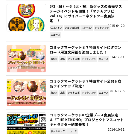
5/3（日）～5（火・祝）新グッズの販売やス
テージイベントも開催！「マチ★アソビ
vol.14」にサイバーコネクトツー出展決
定！！
2015-04-20
CC2ストア
ジョジョEoH
ストーム4
ドットハック
ニュース
コミックマーケット８７特設サイトにダウン
ロード用注文用紙を追加しました！
2014-12-11
.hack
LieN
ソラトロボ
ドットハック
ニュース
コミックマーケット８７特設サイト公開＆商
品ラインナップ決定！
2014-12-5
.hack
LieN
ソラトロボ
ドットハック
ニュース
コミックマーケット87企業ブース出展決定！
＆「THE KEMONO」プロジェクトマスコット
キャラクター結果発表！
2014-10-31
ドットハック
ニュース