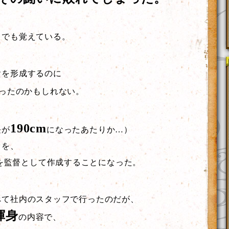
までも覚えている。
貴を形成するのに
ったのかもしれない。
190cm
長が
になったあたりか…）
オを、
新里を監督として作成することになった。
べて社内のスタッフで行ったのだが、
渾身
の内容で、