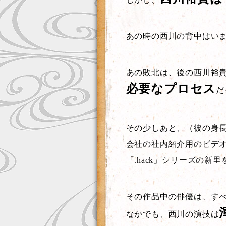
あの時の西川の背中はい
あの敗北は、後の西川裕
必要なプロセス
だ
その少しあと、（彼の身
会社の社内紹介用のビデ
「.hack」シリーズの
その作品中の俳優は、す
なかでも、西川の演技は