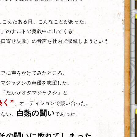
しこえたある日、こんなことがあった。
ー」のナルトの奥義中に出てくる
の口寄せ失敗）の音声を社内で収録しようという
ッフに声をかけてみたところ、
タマジャクシの声優を志望した。
、「たかがオタマジャクシ」と
熱く”
、オーディションで競い合った。
白熱の闘い
くない、
であった。
その闘いに敗れてしまった。