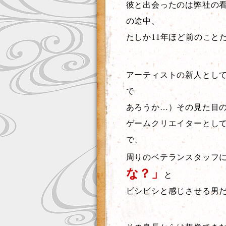
彼と出会ったのは弊社の看
の途中、
たしか11年ほど前のこと
アーティストの新人とし
で
あろうか…）その見た目
ゲームクリエイターとし
で、
周りのベテランスタッフ
な？」
と
ビシビシと感じさせる男