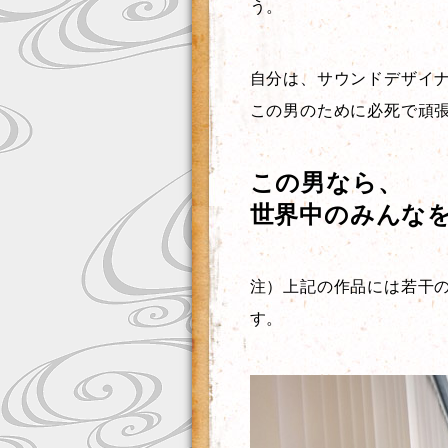
う。
自分は、サウンドデザイ
この男のために必死で頑
この男なら、
世界中のみんな
注）上記の作品には若干
す。