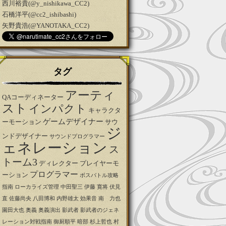
西川裕貴(@y_nishikawa_CC2)
石橋洋平(@cc2_ishibashi)
矢野貴浩(@YANOTAKA_CC2)
タグ
アーティ
QAコーディネーター
スト
インパクト
キャラクタ
ゲームデザイナー
ーモーション
サウ
ジ
ンドデザイナー
サウンドプログラマー
ェネレーション
ス
トーム3
ディレクター
プレイヤーモ
プログラマー
ーション
ボスバトル攻略
指南
ローカライズ管理
中田聖三
伊藤 寛将
伏見
直
佐藤尚央
八田博和
内野雄太
効果音
南 力也
園田大也
奥義
奥義演出
影武者
影武者のジェネ
レーション対戦指南
御厨順平
暗部
杉上哲也
村