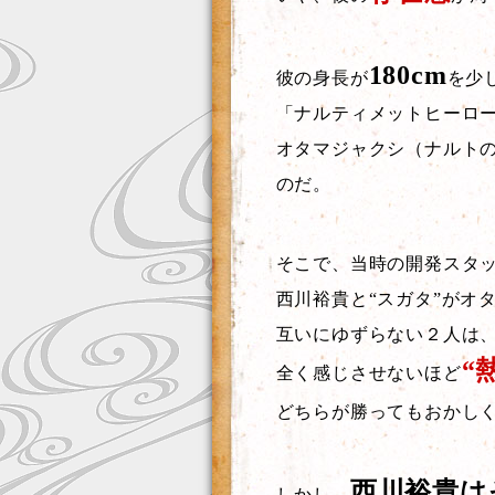
180cm
彼の身長が
を少
「ナルティメットヒーロ
オタマジャクシ（ナルト
のだ。
そこで、当時の開発スタ
西川裕貴と“スガタ”がオ
互いにゆずらない２人は
“
全く感じさせないほど
どちらが勝ってもおかし
西川裕貴は
しかし、