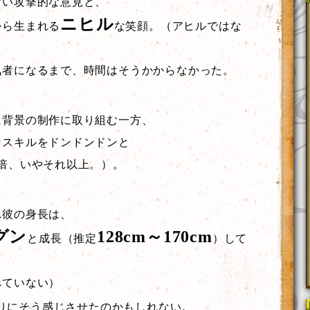
ない攻撃的な意見と、
ニヒル
から生まれる
な笑顔。（アヒルではな
気者になるまで、時間はそうかからなかった。
に背景の制作に取り組む一方、
なスキルをドンドンドンと
倍、いやそれ以上。）。
れ彼の身長は、
グン
128cm～170cm
と成長（推定
）して
べていない）
りにそう感じさせたのかもしれない。