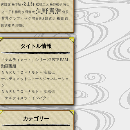
松山洋
内隆文
松下昭
松枝圭太
松野裕子
梅田
矢野貴浩
公一
田村勇樹
矢澤竜太
背景
背景グラフィック
西川裕貴
菅田健太郎
西
田慎祐
角田瑞紀
タイトル情報
「ナルティメット」シリーズUSTREAM
動画番組
ＮＡＲＵＴＯ－ナルト－ 疾風伝
ナルティメットストームジェネレーショ
ン
ＮＡＲＵＴＯ－ナルト－ 疾風伝
ナルティメットインパクト
カテゴリー