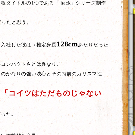
板タイトルの1つである「.hack」シリーズ制作
だったと思う。
128cm
て入社した彼は（推定身長
あたりだった
のコンパクトさとは異なり、
てのかなりの強い決心とその持前のカリスマ性
「コイツはただものじゃない
に
だった。