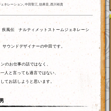
ジェネレーション
,
中田聖三
,
効果音
,
西川裕貴
 疾風伝 ナルティメットストームジェネレーシ
、サウンドデザイナーの中田です。
ョンのお仕事の話ではなく、
の一人と言っても過言ではない、
関してお話しようと思います。
男