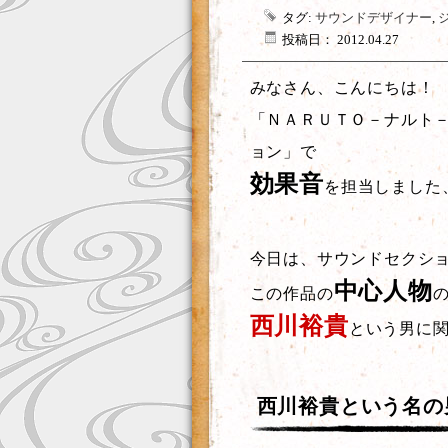
タグ:
サウンドデザイナー
,
投稿日： 2012.04.27
みなさん、こんにちは！
「ＮＡＲＵＴＯ－ナルト－
ョン」で
効果音
を担当しました
今日は、サウンドセクシ
中心人物
この作品の
西川裕貴
という男に
西川裕貴という名の