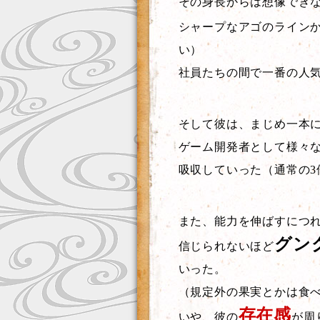
その身長からは想像でき
シャープなアゴのライン
い）
社員たちの間で一番の人
そして彼は、まじめ一本
ゲーム開発者として様々
吸収していった（通常の3
また、能力を伸ばすにつ
グン
信じられないほど
いった。
（規定外の果実とかは食
存在感
いや、彼の
が周