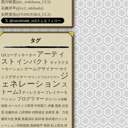
西川裕貴(@y_nishikawa_CC2)
石橋洋平(@cc2_ishibashi)
矢野貴浩(@YANOTAKA_CC2)
タグ
アーティ
QAコーディネーター
スト
インパクト
キャラクタ
ゲームデザイナー
ーモーション
サウ
ジ
ンドデザイナー
サウンドプログラマー
ェネレーション
ス
トーム3
ディレクター
プレイヤーモ
プログラマー
ーション
ボスバトル攻略
指南
ローカライズ管理
中田聖三
伊藤 寛将
伏見
直
佐藤尚央
八田博和
内野雄太
効果音
南 力也
園田大也
奥義
奥義演出
影武者
影武者のジェネ
レーション対戦指南
御厨順平
暗部
杉上哲也
村