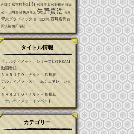
松山洋
内隆文
松下昭
松枝圭太
松野裕子
梅田
矢野貴浩
公一
田村勇樹
矢澤竜太
背景
背景グラフィック
西川裕貴
菅田健太郎
西
田慎祐
角田瑞紀
タイトル情報
「ナルティメット」シリーズUSTREAM
動画番組
ＮＡＲＵＴＯ－ナルト－ 疾風伝
ナルティメットストームジェネレーショ
ン
ＮＡＲＵＴＯ－ナルト－ 疾風伝
ナルティメットインパクト
カテゴリー