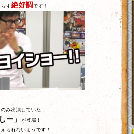
絶好調
わらず
です！
声のみ出演していた
しー」
が登場！
らえられないようです！