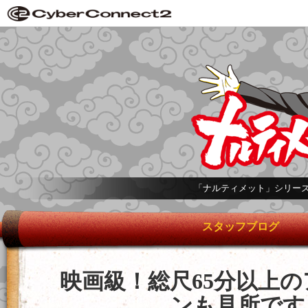
「ナルティメット」シリー
スタッフブログ
映画級！総尺65分以上
ンも見所です