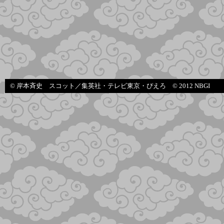
© 岸本斉史 スコット／集英社・テレビ東京・ぴえろ © 2012 NBGI