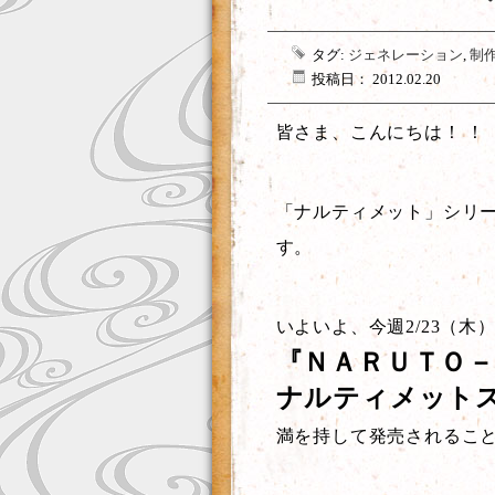
タグ:
ジェネレーション
,
制
投稿日： 2012.02.20
皆さま、こんにちは！ ！
「ナルティメット」シリ
す。
いよいよ、今週2/23（木
『ＮＡＲＵＴＯ
ナルティメット
満を持して発売されるこ