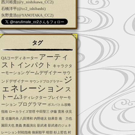
西川裕貴(@y_nishikawa_CC2)
石橋洋平(@cc2_ishibashi)
矢野貴浩(@YANOTAKA_CC2)
タグ
アーティ
QAコーディネーター
スト
インパクト
キャラクタ
ゲームデザイナー
ーモーション
サウ
ジ
ンドデザイナー
サウンドプログラマー
ェネレーション
ス
トーム3
ディレクター
プレイヤーモ
プログラマー
ーション
ボスバトル攻略
指南
ローカライズ管理
中田聖三
伊藤 寛将
伏見
直
佐藤尚央
八田博和
内野雄太
効果音
南 力也
園田大也
奥義
奥義演出
影武者
影武者のジェネ
レーション対戦指南
御厨順平
暗部
杉上哲也
村