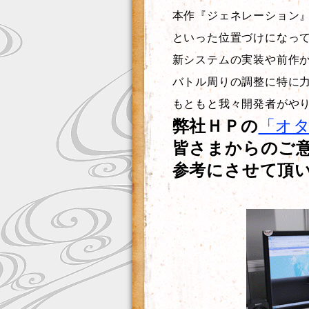
本作『ジェネレーション
といった位置づけになっ
新システムの実装や前作
バトル周りの調整に特に
もともと我々開発者がや
弊社ＨＰの
「オ
皆さまからのご
参考にさせて頂