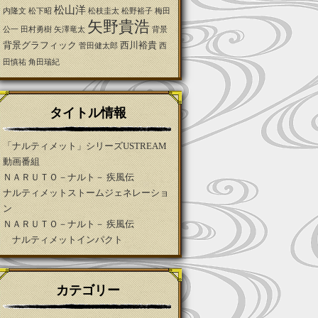
松山洋
内隆文
松下昭
松枝圭太
松野裕子
梅田
矢野貴浩
公一
田村勇樹
矢澤竜太
背景
背景グラフィック
西川裕貴
菅田健太郎
西
田慎祐
角田瑞紀
タイトル情報
「ナルティメット」シリーズUSTREAM
動画番組
ＮＡＲＵＴＯ－ナルト－ 疾風伝
ナルティメットストームジェネレーショ
ン
ＮＡＲＵＴＯ－ナルト－ 疾風伝
ナルティメットインパクト
カテゴリー