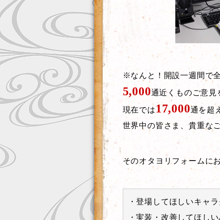
※なんと！開設一週間で
5,000
通近くものご意見
17,000
現在では
通を超
世界中の皆さま、貴重な
そのオタヨリフォームに
・登場してほしいキャラ
・実装・改善してほしい