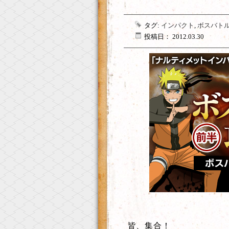
タグ:
インパクト
,
ボスバト
投稿日： 2012.03.30
皆、集合！