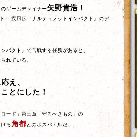
矢野貴浩！
ーのゲームデザイナー
ルト－ 疾風伝 ナルティメットインパクト』のデ
インパクト』で苦戦する任務があると、
せられている。
に応え、
ることにした！
トロード」第三章「守るべきもの」の
角都
おける
とのボスバトルだ！