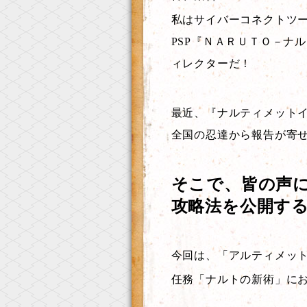
私はサイバーコネクトツ
PSP『ＮＡＲＵＴＯ－ナ
ィレクターだ！
最近、『ナルティメット
全国の忍達から報告が寄
そこで、皆の声
攻略法を公開す
今回は、「アルティメッ
任務「ナルトの新術」に