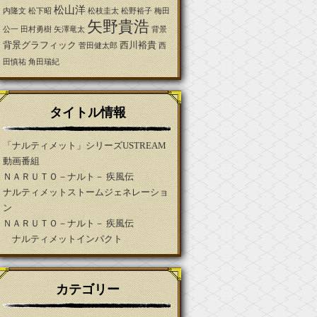
松山洋
内隆文
松下昭
松枝圭太
松野裕子
梅田
矢野貴浩
公一
田村勇樹
矢澤竜太
背景
背景グラフィック
西川裕貴
菅田健太郎
西
田慎祐
角田瑞紀
タイトル情報
「ナルティメット」シリーズUSTREAM
動画番組
ＮＡＲＵＴＯ－ナルト－ 疾風伝
ナルティメットストームジェネレーショ
ン
ＮＡＲＵＴＯ－ナルト－ 疾風伝
ナルティメットインパクト
カテゴリー