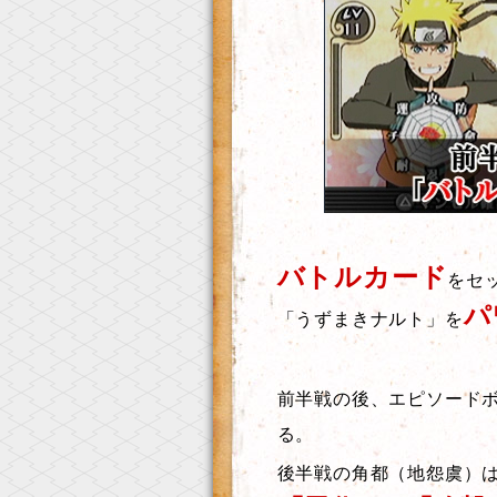
バトルカード
をセ
パ
「うずまきナルト」を
前半戦の後、エピソード
る。
後半戦の角都（地怨虞）