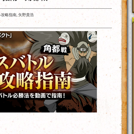
ル攻略指南
,
矢野貴浩