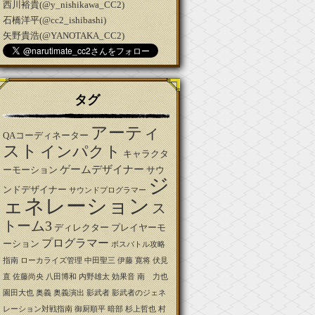
西川裕貴(@y_nishikawa_CC2)
石橋洋平(@cc2_ishibashi)
矢野貴浩(@YANOTAKA_CC2)
タグ
アーティ
QAコーディネーター
スト
インパクト
キャラクタ
ゲームデザイナー
ーモーション
サウ
ジ
ンドデザイナー
サウンドプログラマー
ェネレーション
ス
トーム3
ディレクター
プレイヤーモ
プログラマー
ーション
ボスバトル攻略
指南
ローカライズ管理
中田聖三
伊藤 寛将
伏見
直
佐藤尚央
八田博和
内野雄太
効果音
南 力也
園田大也
奥義
奥義演出
影武者
影武者のジェネ
レーション対戦指南
御厨順平
暗部
杉上哲也
村