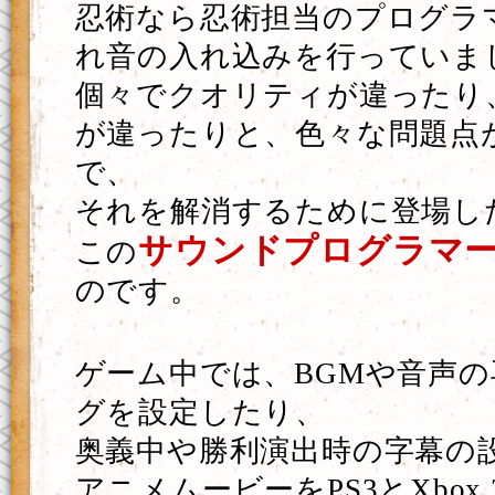
忍術なら忍術担当のプログラ
れ音の入れ込みを行っていま
個々でクオリティが違ったり
が違ったりと、色々な問題点
で、
それを解消するために登場し
サウンドプログラマ
この
のです。
ゲーム中では、BGMや音声
グを設定したり、
奥義中や勝利演出時の字幕の
アニメムービーをPS3とXbox