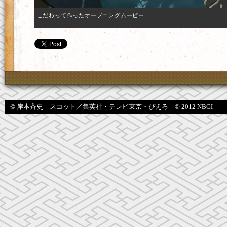
こだわって作ったオープニングムービー
© 岸本斉史 スコット／集英社・テレビ東京・ぴえろ © 2012 NBGI