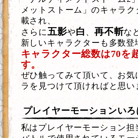
メットストーム」のキャラク
載され、
五影
白
再不斬
さらに
や
、
な
新しいキャラクターも多数登
キャラクター総数は70を
す。
ぜひ触ってみて頂いて、お気
ラを見つけて頂ければと思い
プレイヤーモーションいろ
私はプレイヤーモーション担