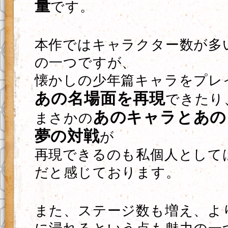
量
です。
本作ではキャラクター数が多
の一つですが、
懐かしの少年篇キャラをプレ
あの名場面を再現
できたり
あのキャラとあの
まさかの
夢の対戦
が
再現できるのも私個人として
だと感じております。
また、ステージ数も増え、よ