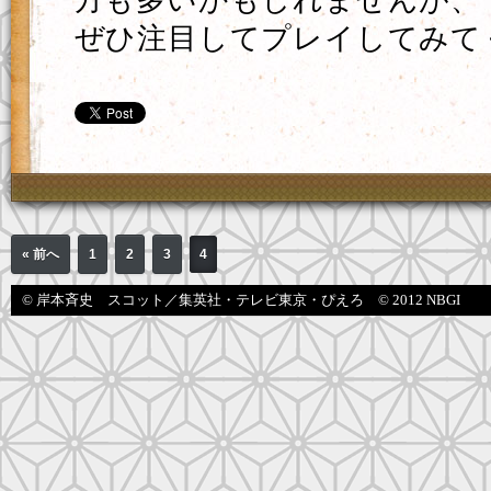
方も多いかもしれませんが、
ぜひ注目してプレイしてみて
« 前へ
1
2
3
4
© 岸本斉史 スコット／集英社・テレビ東京・ぴえろ © 2012 NBGI