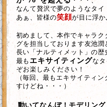
・・・、
なんて贅沢で夢のようなタイ
笑顔
あぁ、皆様の
が目に浮か
初めまして、本作でキャラク
グを担当しております友池潤
長い「ナルティメット」の歴
エキサイティング
最も
なタ
ぞお楽しみください！
（毎回、最もエキサイティン
すけどね・・・）
動いてなんぼ！モデリング