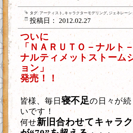
タグ:
アーティスト
,
キャラクターモデリング
,
ジェネレーシ
投稿日： 2012.02.27
ついに
「ＮＡＲＵＴＯ－ナルト－
ナルティメットストーム
ョン」
発売！！
寝不足
皆様、毎日
の日々が続
いです！
新旧合わせてキャラク
何せ
が“70”を超える