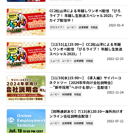
CC2松山洋による年越しワンオペ配信 「ぴろ
ライブ！ 年越し生放送スペシャル2023」アー
カイブ配信中！
2023-01-4
ぴろライブ！
ムービー
出演情報
生放送
【12/31(土)23:00～】CC2松山洋による年越
しワンオペ配信 「ぴろライブ！ 年越し生放送
スペシャル2023」！
2022-12-23
ニュース
ムービー
出演情報
生放送
【11/30(水)15:00～】《導入編》サイバーコ
ネクトツー【2024年卒向け会社説明会】
―”新卒採用”へかける想い― 生配信！
2022-11-24
ムービー
採用情報
生放送
【同時通訳あり】7/13(水)20:30～海外向けオ
ンライン会社説明会配信！
2022-07-12
ムービー
出演情報
採用情報
生放送