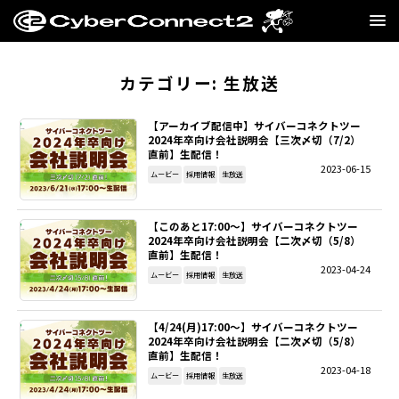
GAME
カテゴリー:
生放送
MANGA・NOVEL
【アーカイブ配信中】サイバーコネクトツー
2024年卒向け会社説明会【三次〆切（7/2）
直前】生配信！
FILM
2023-06-15
ムービー
採用情報
生放送
CC2STORE
【このあと17:00～】サイバーコネクトツー
2024年卒向け会社説明会【二次〆切（5/8）
COMPANY
直前】生配信！
2023-04-24
ムービー
採用情報
生放送
BLOG
【4/24(月)17:00～】サイバーコネクトツー
RECRUIT
2024年卒向け会社説明会【二次〆切（5/8）
直前】生配信！
2023-04-18
ムービー
採用情報
生放送
SNS