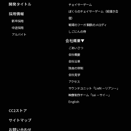
開発タイトル
チェイサーゲーム
ぼくらのチェイサーゲーム（絵描き合
採用情報
宿）
新卒採用
戦場のフーガ 鋼鉄のメロディ
中途採用
しごにんの侍
アルバイト
会社概要▼
ごあいさつ
会社概要
会社沿革
独自の体制
会社見学
アクセス
サウンドユニット「LieN －リアン－」
映像制作チーム「sai －サイ－」
English
CC2ストア
サイトマップ
お問い合わせ