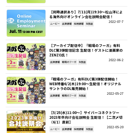
【同時通訳あり】7/11(月)19:30～松山洋によ
る海外向けオンライン会社説明会配信！
2022-07-7
ムービー
出演情報
採用情報
生放送
【アーカイブ配信中】『戦場のフーガ』有料
DLC第3弾配信記念 生配信！ゲストに漫画家の
ZENZO氏！
2022-06-2
出演情報
戦場のフーガ
生放送
『戦場のフーガ』有料DLC第3弾配信開始！
WEB特番6/2(木)19:00～生配信！オリジナル
サントラのDL販売開始！
2022-05-27
出演情報
戦場のフーガ
生放送
【5/25(水)11:00～】サイバーコネクトツー
2023年卒向け会社説明会 生配信！【二次〆切
（6/1）直前】
2022-05-20
ムービー
出演情報
採用情報
生放送