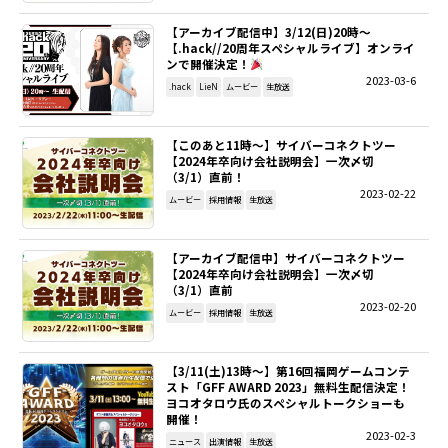
【アーカイブ配信中】3/12(日)20時～
SITEMAP
【.hack//20周年スペシャルライブ】オンライ
ンで開催決定！
2023-03-6
EN
.hack
LieN
ムービー
生放送
【このあと11時～】サイバーコネクトツー
【2024年卒向け会社説明会】一次〆切
（3/1）直前！
2023-02-22
ムービー
採用情報
生放送
【アーカイブ配信中】サイバーコネクトツー
【2024年卒向け会社説明会】一次〆切
（3/1）直前
2023-02-20
ムービー
採用情報
生放送
【3/11(土)13時～】第16回福岡ゲームコンテ
スト「GFF AWARD 2023」無料生配信決定！
ヨコオタロウ氏のスペシャルトークショーも
開催！
2023-02-3
ニュース
出演情報
生放送