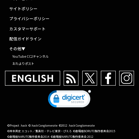
サイトポリシー
プライバシーポリシー
カスタマーサポート
配信ガイドライン
その他▼
YouTube CC2チャンネル
おたよりポスト
©Project .hack
©.hack Conglomerate
©2012 .hack Conglomerate
©岸本斉史 スコット／集英社・テレビ東京・ぴえろ
©劇場版BORUTO製作委員会2015
©劇場版NARUTO製作委員会2014
©劇場版NARUTO製作委員会 2012