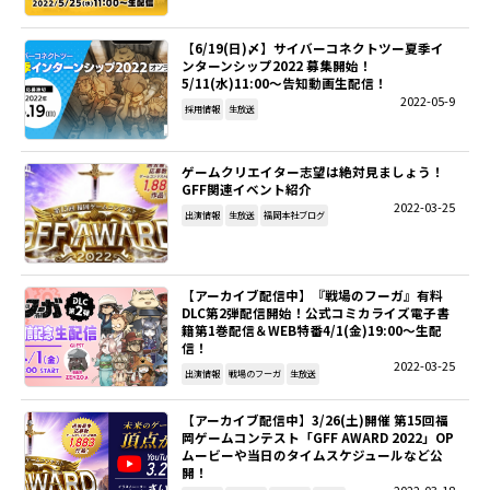
【6/19(日)〆】サイバーコネクトツー夏季イ
ンターンシップ2022 募集開始！
5/11(水)11:00～告知動画生配信！
2022-05-9
採用情報
生放送
ゲームクリエイター志望は絶対見ましょう！
GFF関連イベント紹介
2022-03-25
出演情報
生放送
福岡本社ブログ
【アーカイブ配信中】『戦場のフーガ』有料
DLC第2弾配信開始！公式コミカライズ電子書
籍第1巻配信＆WEB特番4/1(金)19:00～生配
信！
2022-03-25
出演情報
戦場のフーガ
生放送
【アーカイブ配信中】3/26(土)開催 第15回福
岡ゲームコンテスト「GFF AWARD 2022」OP
ムービーや当日のタイムスケジュールなど公
開！
2022-03-18