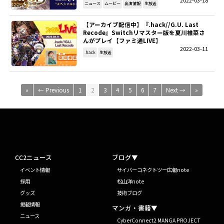
ニュース
ムービー
出演情報
生放送
【アーカイブ配信中】『.hack//G.U. Last
Recode』Switchリマスター版を夏川椎菜さ
んがプレイ【ファミ通LIVE】
2022-03-11
.hack
生放送
«
← Previous
1
2
3
4
5
6
7
Next →
»
CC2ニュース
ブログ▼
イベント情報
サイバーコネクトツー広報note
採用
松山洋note
グッズ
技術ブログ
掲載情報
マンガ・書籍▼
ニュース
CyberConnect2 MANGA PROJECT