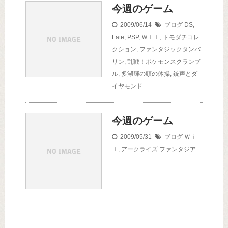
今週のゲーム
2009/06/14
ブログ
DS
,
Fate
,
PSP
,
Ｗｉｉ
,
トモダチコレ
クション
,
ファンタジックタンバ
リン
,
乱戦！ポケモンスクランブ
ル
,
多湖輝の頭の体操
,
銃声とダ
イヤモンド
今週のゲーム
2009/05/31
ブログ
Ｗｉ
ｉ
,
アークライズ ファンタジア