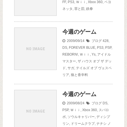
FF
,
PS3
,
Ｗｉｉ
,
Xbox 360
,
ベヨ
ネッタ
,
罪と罰
,
鉄拳
今週のゲーム
2009/09/14
ブログ
428
,
DS
,
FOREVER BLUE
,
PS3
,
PSP
,
REBORN!
,
Ｗｉｉ
,
Ys
,
アイドル
マスター
,
ザ ハウス オブ ザ デッ
ド
,
サガ
,
テイルズ オブ ヴェスペ
リア
,
狼と香辛料
今週のゲーム
2009/08/24
ブログ
DS
,
PSP
,
Ｗｉｉ
,
Xbox 360
,
スパロ
ボ
,
ソウルキャリバー
,
ディシプ
リン
,
ドリームクラブ
,
ナナシ ノ