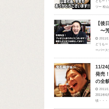
どもー！
ツー 松
【後
〜芳
2011/1
どうもー
ーバース
11/
発売
の全
2011/1
2011
頃・・・