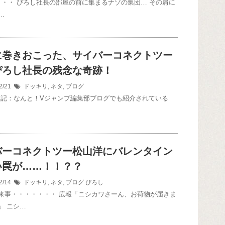
(月)・・・ ぴろし社長の部屋の前に集まるナゾの集団… その肩に
…
に巻きおこった、サイバーコネクトツー
ぴろし社長の残念な奇跡！
2/21
ドッキリ
,
ネタ
,
ブログ
0) 追記：なんと！Vジャンプ編集部ブログでも紹介されている
バーコネクトツー松山洋にバレンタイン
い罠が……！！？？
2/14
ドッキリ
,
ネタ
,
ブログ
ぴろし
来事・・・・・・・ 広報「ニシカワさーん、お荷物が届きま
」 ニシ…