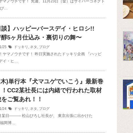
ヤマノウチです！ 先週、11月23日（金）はサイバーコネクト
山ぴ…
日談】ハッピーバースデイ・ヒロシ!!
醇5ヶ月仕込み・裏切りの舞〜
1/25
ドッキリ
,
ネタ
,
ブログ
！ヤマノウチです！ 昨日実施されたドッキリ企画 『ハッピ
デイ・ヒ…
24(木)単行本『犬マユゲでいこう』最新巻
！！CC2某社長には内緒で行われた取材
貌をご覧あれ！！
1/24
ドッキリ
,
ネタ
,
ブログ
年6月某日――― 松山ぴろし社長が、 東京出張に出かけた
 福岡博…