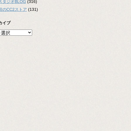
スタジオBLOG
(316)
前のCC2ストア
(131)
カイブ