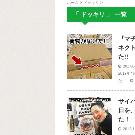
ホーム
>
ドッキリ
>
「 ドッキリ 」 一覧
『マチ
ネク
た!!
2017/0
2017
た。 松
サイ
日を
た！
2012/1