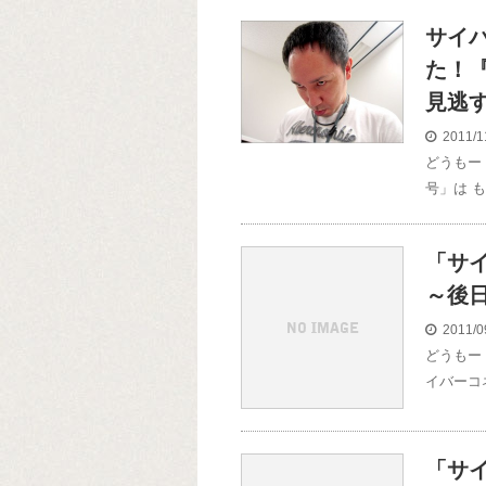
サイ
た！
見逃
2011/1
どうもー
号」は 
「サ
～後
2011/0
どうもー
イバーコ
「サ