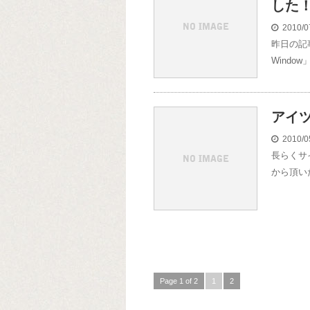
した
2010/0
昨日の記
Windo
アイ
2010/0
長らくサ
から頂い
Page 1 of 2
1
2