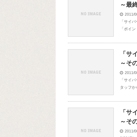
～最
2011/0
「サイバ
「ポイン
「サ
～そ
2011/0
「サイバ
タッフか
「サ
～そ
2011/0