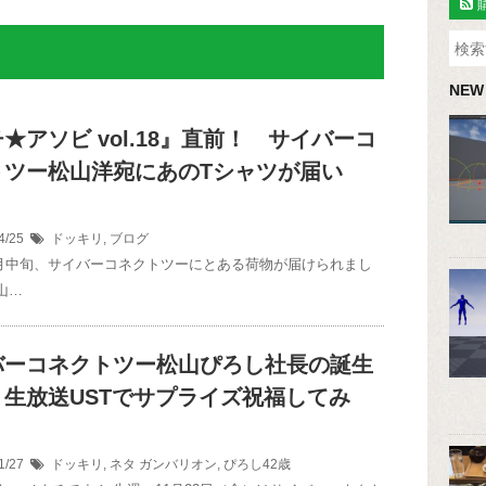
NEW
★アソビ vol.18』直前！ サイバーコ
トツー松山洋宛にあのTシャツが届い
4/25
ドッキリ
,
ブログ
年4月中旬、サイバーコネクトツーにとある荷物が届けられまし
山…
バーコネクトツー松山ぴろし社長の誕生
、生放送USTでサプライズ祝福してみ
1/27
ドッキリ
,
ネタ
ガンバリオン
,
ぴろし42歳