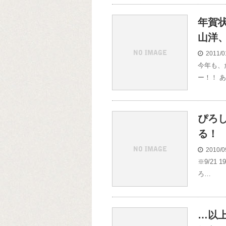
年賀
山洋
2011/0
今年も、
ー！！ 
ぴろ
る！
2010/0
※9/21
ろ…
…以