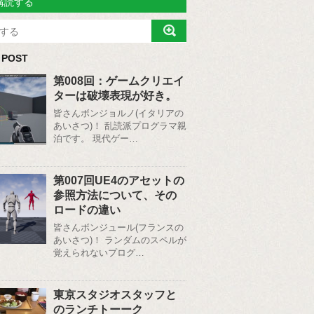
購読する
 POST
第008回：ゲームクリエイ
ターは破壊表現が好き。
皆さんボンジョルノ(イタリアの
あいさつ)！ 乱読派プログラマ親
泊です。 現代ゲー…
第007回UE4のアセットの
参照方法について、その
ロードの違い
皆さんボンジュール(フランスの
あいさつ)！ ランダムのスペルが
覚えられないプログ…
東京スタジオスタッフと
のランチトーーク