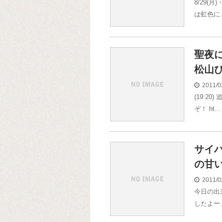
8/29
は虹色に
聖夜
松山
2011/0
(19:2
ぞ！ ht…
サイ
の甘
2011/0
今日の出
したよー