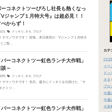
バーコネクトツーぴろし社長も熱くなっ
『Vジャンプ１月特大号』は超必見！！
すべからず！
1/21
ドッキリ
,
ネタ
,
ブログ
！ヤマノウチです！ 皆様、本日発売の「Vジャンプ１月特大
もうご覧…
カテ
CC
イバーコネクトツー虹色ランチ大作戦」
イベ
日談～
ドッ
9/05
ドッキリ
,
ネタ
,
ブログ
ネタ
！ヤマノウチです！ 先日、盛大にドッキリを仕掛けた 「サ
ブロ
ネクトツ…
今週
今週
大喜
イバーコネクトツー虹色ランチ大作戦」