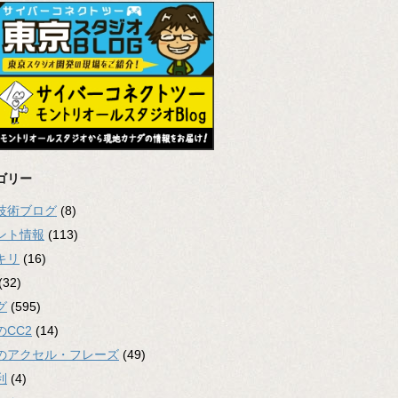
ゴリー
2技術ブログ
(8)
ント情報
(113)
キリ
(16)
(32)
グ
(595)
のCC2
(14)
のアクセル・フレーズ
(49)
利
(4)