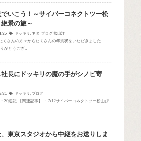
状でいこう！～サイバーコネクトツー松
、絶景の旅～
1/25
ドッキリ
,
ネタ
,
ブログ
松山洋
たくさんの方々からたくさんの年賀状をいただきました
ありがとうござ…
し社長にドッキリの魔の手がシノビ寄
9/21
ドッキリ
,
ブログ
 19：30追記 【関連記事】 ・7/12サイバーコネクトツー松山ぴ
上、東京スタジオから中継をお送りしま