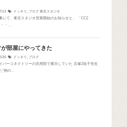
！
7/13
ドッキリ
,
ブログ
東京スタジオ
事にて、東京スタジオ営業開始のお知らせと、 「CC2
w」・・…
ツが部屋にやってきた
5/26
ドッキリ
,
ブログ
イバーコネクトツーの共用部で展示していた 石塚2祐子先生
た“例の…