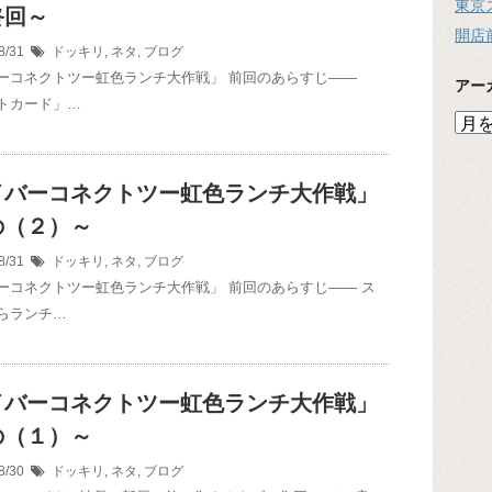
東京
終回～
開店
8/31
ドッキリ
,
ネタ
,
ブログ
ーコネクトツー虹色ランチ大作戦」 前回のあらすじ――
アー
トカード」…
ア
ー
カ
イ
イバーコネクトツー虹色ランチ大作戦」
ブ
の（２）～
8/31
ドッキリ
,
ネタ
,
ブログ
ーコネクトツー虹色ランチ大作戦」 前回のあらすじ―― ス
らランチ…
イバーコネクトツー虹色ランチ大作戦」
の（１）～
8/30
ドッキリ
,
ネタ
,
ブログ