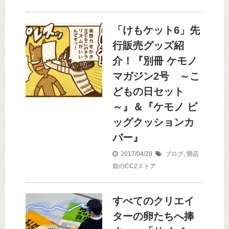
「けもケット6」先
行販売グッズ紹
介！『別冊 ケモノ
マガジン2号 ～こ
どもの日セット
～』＆『ケモノ ビ
ッグクッションカ
バー』
2017/04/28
ブログ
,
開店
前のCC2ストア
すべてのクリエイ
ターの卵たちへ捧