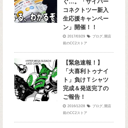
ぐ…。「サイバー
コネクトツー新入
生応援キャンペー
ン」開催！！
2017/03/29
ブログ
,
開店
前のCC2ストア
【緊急速報！】
「大喜利トゥナイ
ト」負けＴシャツ
完成＆発送完了の
ご報告！
2016/12/28
ブログ
,
開店
前のCC2ストア