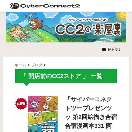
MENU
ホーム
>
ブログ
>
「 開店前のCC2ストア 」 一覧
「サイバーコネク
トツープレゼンツ
ッ 第2回絵描き合宿
合宿漫画本331 阿