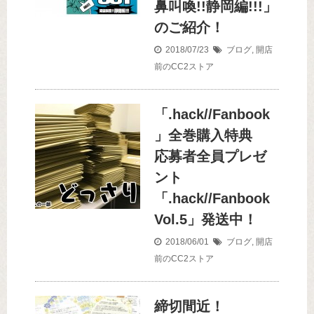
鼻叫喚!!静岡編!!!」
のご紹介！
2018/07/23
ブログ
,
開店
前のCC2ストア
「.hack//Fanbook
」全巻購入特典
応募者全員プレゼ
ント
「.hack//Fanbook
Vol.5」発送中！
2018/06/01
ブログ
,
開店
前のCC2ストア
締切間近！