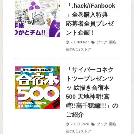
「.hack//Fanbook
」全巻購入特典
応募者全員プレゼ
ント企画！
2018/03/27
ブログ
,
開店
前のCC2ストア
「サイバーコネク
トツープレゼンツ
ッ 絵描き合宿本
500 天地神明!宮
崎!!高千穂編!!!」の
ご紹介
2017/12/20
ブログ
,
開店
前のCC2ストア