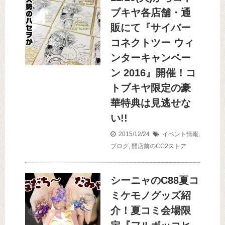
ブキヤ各店舗・通
販にて『サイバー
コネクトツー ウィ
ンターキャンペー
ン 2016』開催！コ
トブキヤ限定の豪
華特典は見逃せな
い!!
2015/12/24
イベント情報
,
ブログ
,
開店前のCC2ストア
シーニャのC88夏コ
ミケモノグッズ紹
介！夏コミ会場限