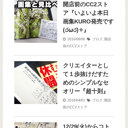
開店前のCC2スト
ア『いよいよ本日
画集KURO発売です
(ර⍵ර)✧』
2016/06/06
ブログ
,
開店
前のCC2ストア
クリエイターとし
て１歩抜けだすた
めのシンプルなセ
オリー『超十則』
2016/04/01
ブログ
,
開店
前のCC2ストア
12/29(火)からコト