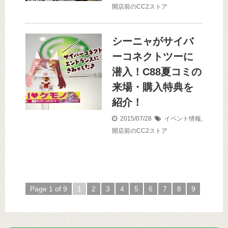
開店前のCC2ストア
シーニャがサイバ
ーコネクトツーに
潜入！C88夏コミの
来場・購入特典を
紹介！
2015/07/28
イベント情報
,
開店前のCC2ストア
Page 1 of 9
1
2
3
4
5
6
7
8
9