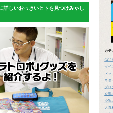
に詳しいおっきいヒトを見つけみゃし
カテ
CC
イベ
ドッ
ネタ
ブロ
今週
今週
大喜