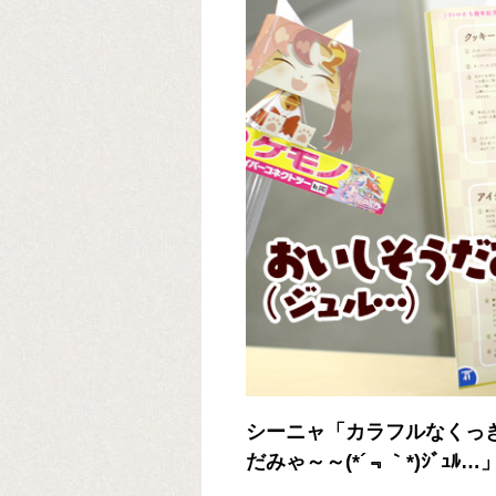
シーニャ「カラフルなくっ
だみゃ～～(*´﹃｀*)ｼﾞｭﾙ…