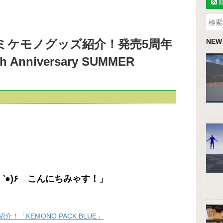
コミケモノグッズ紹介！発売5周年
NEW
nniversary SUMMER
「ぷにきゅ～٩(●′ω ‵●)۶ こんにちみゃす！」
！「KEMONO PACK BLUE」