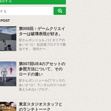
購読する
 POST
第008回：ゲームクリエイ
ターは破壊表現が好き。
皆さんボンジョルノ(イタリアの
あいさつ)！ 乱読派プログラマ親
泊です。 現代ゲー…
第007回UE4のアセットの
参照方法について、その
ロードの違い
皆さんボンジュール(フランスの
あいさつ)！ ランダムのスペルが
覚えられないプログ…
東京スタジオスタッフと
のランチトーーク