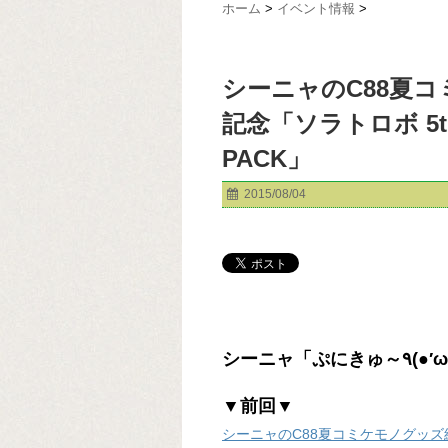
ホーム
>
イベント情報
>
シーニャのC88夏
記念「ソラトロボ 5th A
PACK」
2015/08/04
シーニャ
▼前回▼
シーニャのC88夏コミケモノグッズ紹介