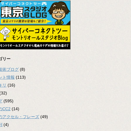
ゴリー
2技術ブログ
(8)
ント情報
(113)
キリ
(16)
(32)
グ
(595)
のCC2
(14)
のアクセル・フレーズ
(49)
利
(4)