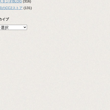
スタジオBLOG
(316)
前のCC2ストア
(131)
カイブ