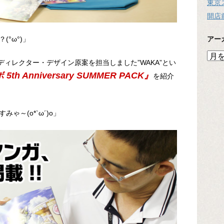
東京
開店
アー
°ω°)」
ア
ディレクター・デザイン原案を担当しました”WAKA”とい
ー
th Anniversary SUMMER PACK』
カ
を紹介
イ
ブ
ゃ～(o*`ω´)o」