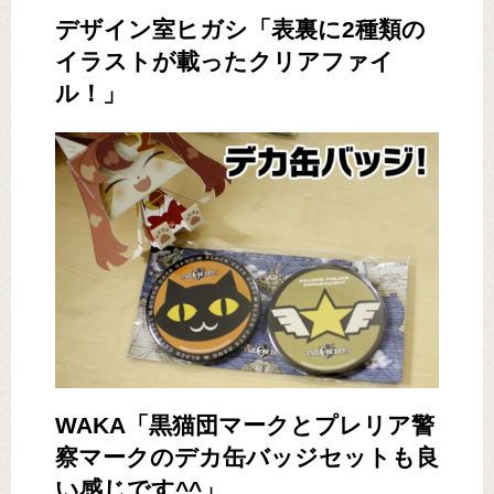
デザイン室ヒガシ「表裏に2種類の
イラストが載ったクリアファイ
ル！」
WAKA「黒猫団マークとプレリア警
察マークのデカ缶バッジセットも良
い感じです^^」