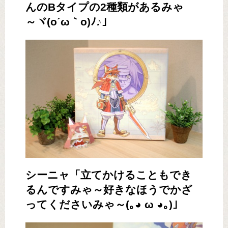
んのBタイプの2種類があるみゃ
～ヾ(o´ω｀o)ﾉ♪」
シーニャ「立てかけることもでき
るんですみゃ～好きなほうでかざ
ってくださいみゃ～(｡◕ ω ◕｡)」