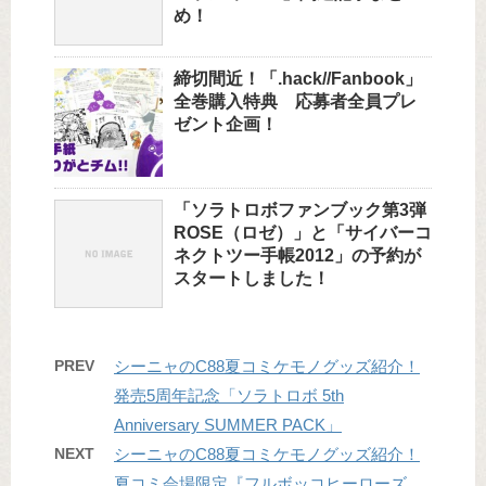
め！
締切間近！「.hack//Fanbook」
全巻購入特典 応募者全員プレ
ゼント企画！
「ソラトロボファンブック第3弾
ROSE（ロゼ）」と「サイバーコ
ネクトツー手帳2012」の予約が
スタートしました！
PREV
シーニャのC88夏コミケモノグッズ紹介！
発売5周年記念「ソラトロボ 5th
Anniversary SUMMER PACK」
NEXT
シーニャのC88夏コミケモノグッズ紹介！
夏コミ会場限定『フルボッコヒーローズ