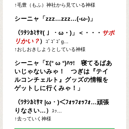
↑毛豊（もふ）神社から見ている神様
シーニャ「zzz…zzz…(-ω-)」
（ﾜﾀｼｶﾐｻﾏ( 」・ω・)」＜・・・
サボ
リかい？
）
ｺﾞｺﾞｺﾞg…
↑おしおきしようとしている神様
シーニャ「Σ(° ω °)ﾊｯ! 寝てるばあ
いじゃないみゃ！ つぎは『テイ
ルコンチェルト』グッズの情報を
ゲットしに行くみゃ！」
（ﾜﾀｼｶﾐｻﾏ |ω・)＜ﾌｫｯﾌｫｯﾌｫ…頑張
りなさい…）
ｽｯ…
↑去っていく神様