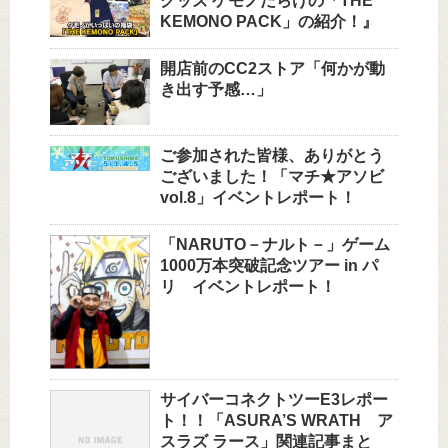
グッズ ケモノだらけの「THE
KEMONO PACK」の紹介！』
開店前のCC2ストア「何かが動
き出す予感…」
ご参加された皆様、ありがとう
ございました！「マチ★アソビ
vol.8」イベントレポート！
「NARUTO－ナルト－」ゲーム
1000万本突破記念ツアー in パ
リ イベントレポート！
サイバーコネクトツーE3レポー
ト！！「ASURA’S WRATH ア
スラズ ラース」関連記事まと