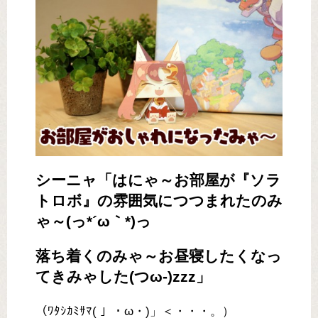
シーニャ「はにゃ～お部屋が『ソラ
トロボ』の雰囲気につつまれたのみ
ゃ～(っ*´ω｀*)っ
落ち着くのみゃ～お昼寝したくなっ
てきみゃした(つω-)zzz」
（ﾜﾀｼｶﾐｻﾏ( 」・ω・)」＜・・・。）