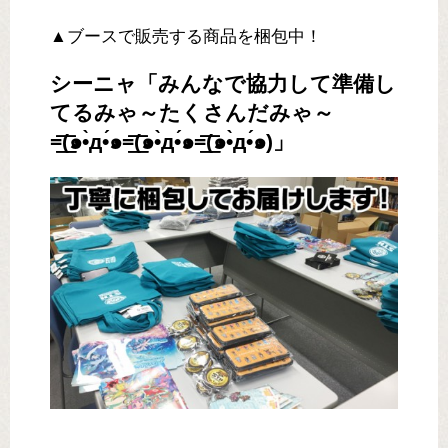
▲ブースで販売する商品を梱包中！
シーニャ「みんなで協力して準備し
てるみゃ～たくさんだみゃ～
=͟͟͞͞(๑•̀д•́๑=͟͟͞͞(๑•̀д•́๑=͟͟͞͞(๑•̀д•́๑)」