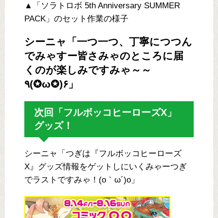
▲「ソラトロボ 5th Anniversary SUMMER
PACK」のセット作業の様子
シーニャ「一つ一つ、丁寧につつん
でみゃすー皆さみゃのところに届
くのが楽しみですみゃ～～
٩(✪ω✪)۶」
次回「フルボッコヒーローズX」
グッズ！
シーニャ「つぎは『フルボッコヒーローズ
X』グッズ情報をゲットしにいくみゃーつぎ
でラストですみゃ！(o｀ω´)o」