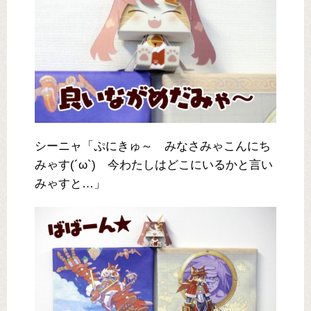
シーニャ「ぷにきゅ～ みなさみゃこんにち
みゃす(´ω`) 今わたしはどこにいるかと言い
みゃすと…」