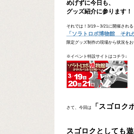
めげずに今日も、
グッズ紹介に参ります！
それでは！3/19～3/21に開催され
「ソラトロボ博物館 それ
限定グッズ制作の現場から状況をお
※イベント特設サイトはコチラ↓
「スゴロク
さて、今回は
スゴロクとしても遊