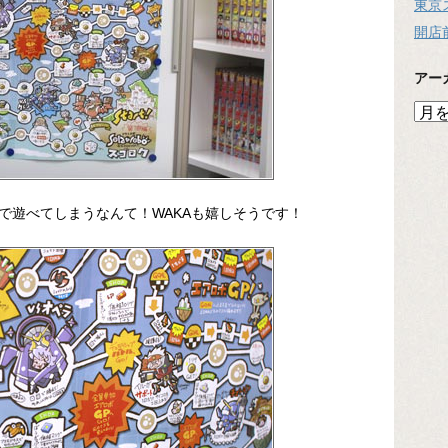
東京
開店
アー
ア
ー
カ
イ
ブ
で遊べてしまうなんて！WAKAも嬉しそうです！