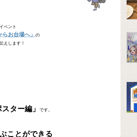
るイベント
からお台場へ」
の
伝えします！
ポスター編」
です。
ぶことができる