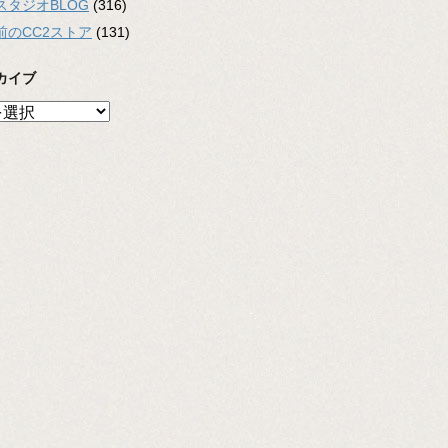
スタジオBLOG
(316)
前のCC2ストア
(131)
カイブ