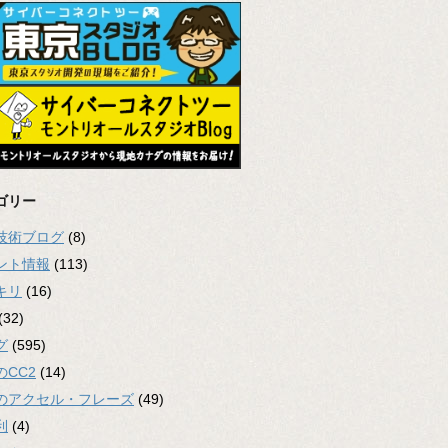
ゴリー
2技術ブログ
(8)
ント情報
(113)
キリ
(16)
(32)
グ
(595)
のCC2
(14)
のアクセル・フレーズ
(49)
利
(4)