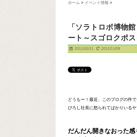
ホーム
>
イベント情報
>
「ソラトロボ博物館
ート～スゴロクポス
2011/03/11
2012/11/09
どうもー！最近、このブログの件で
ぴろし社長に怒られてばかりいるヤ
だんだん開きなおった感