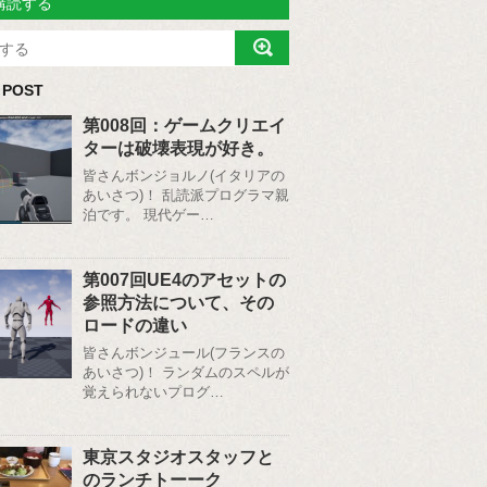
購読する
 POST
第008回：ゲームクリエイ
ターは破壊表現が好き。
皆さんボンジョルノ(イタリアの
あいさつ)！ 乱読派プログラマ親
泊です。 現代ゲー…
第007回UE4のアセットの
参照方法について、その
ロードの違い
皆さんボンジュール(フランスの
あいさつ)！ ランダムのスペルが
覚えられないプログ…
東京スタジオスタッフと
のランチトーーク