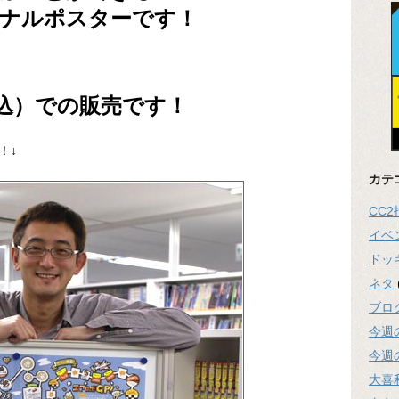
ナルポスターです！
込）での販売です！
！↓
カテ
CC
イベ
ドッ
ネタ
ブロ
今週
今週
大喜