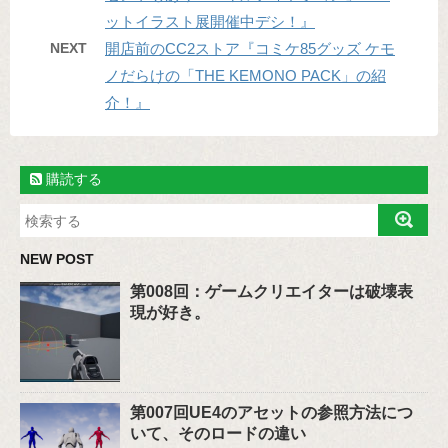
ットイラスト展開催中デシ！』
NEXT
開店前のCC2ストア『コミケ85グッズ ケモ
ノだらけの「THE KEMONO PACK」の紹
介！』
購読する
NEW POST
第008回：ゲームクリエイターは破壊表
現が好き。
第007回UE4のアセットの参照方法につ
いて、そのロードの違い