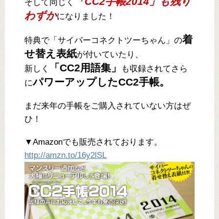
「CC2手帳2014」も残り
そして同じく
わずか
になりました！
着
特典で「サイバーコネクトツーちゃん」の
せ替え表紙
が付いていたり、
「CC2用語集」
新しく
も収録されてさら
パワーアップしたCC2手帳。
に
まだ来年の手帳をご購入されていない方はぜ
ひ！
▼Amazonでも販売されております。
http://amzn.to/16y2lSL