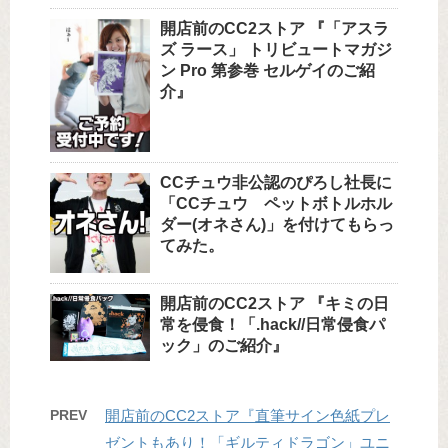
開店前のCC2ストア 『「アスラ
ズ ラース」 トリビュートマガジ
ン Pro 第参巻 セルゲイのご紹
介』
CCチュウ非公認のぴろし社長に
「CCチュウ ペットボトルホル
ダー(オネさん)」を付けてもらっ
てみた。
開店前のCC2ストア 『キミの日
常を侵食！「.hack//日常侵食パ
ック」のご紹介』
PREV
開店前のCC2ストア『直筆サイン色紙プレ
ゼントもあり！「ギルティドラゴン」ユニ