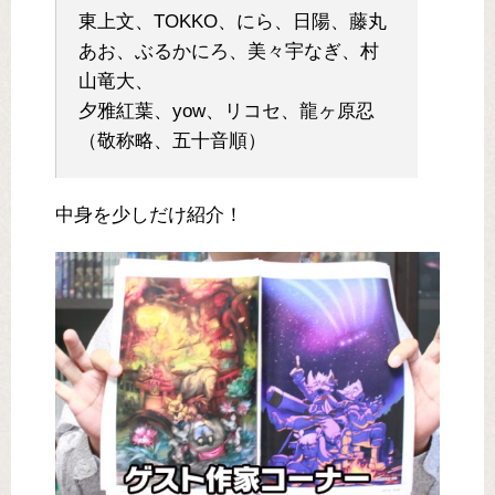
東上文、TOKKO、にら、日陽、藤丸
あお、ぶるかにろ、美々宇なぎ、村
山竜大、
夕雅紅葉、yow、リコセ、龍ヶ原忍
（敬称略、五十音順）
中身を少しだけ紹介！