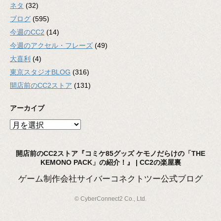
ネタ
(32)
ブログ
(595)
今週のCC2
(14)
今週のアクセル・フレーズ
(49)
大喜利
(4)
東京スタジオBLOG
(316)
開店前のCC2ストア
(131)
アーカイブ
ア
ー
カ
開店前のCC2ストア『コミケ85グッズ ケモノだらけの「THE
イ
KEMONO PACK」の紹介！』 | CC2の楽屋裏
ブ
ゲーム制作会社サイバーコネクトツー公式ブログ
© CyberConnect2 Co., Ltd.