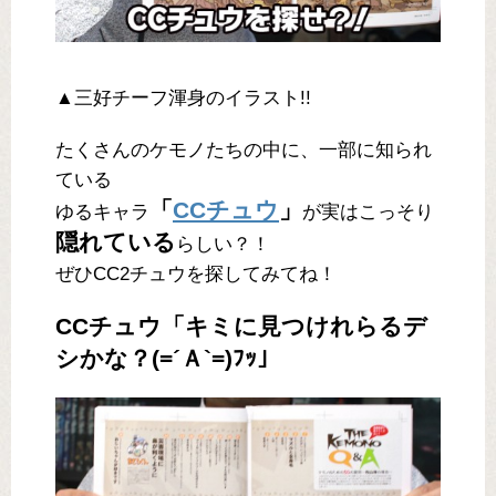
▲三好チーフ渾身のイラスト!!
たくさんのケモノたちの中に、一部に知られ
ている
「
CCチュウ
」
ゆるキャラ
が実はこっそり
隠れている
らしい？！
ぜひCC2チュウを探してみてね！
CCチュウ「キミに見つけれらるデ
シかな？(=´Ａ`=)ﾌｯ」