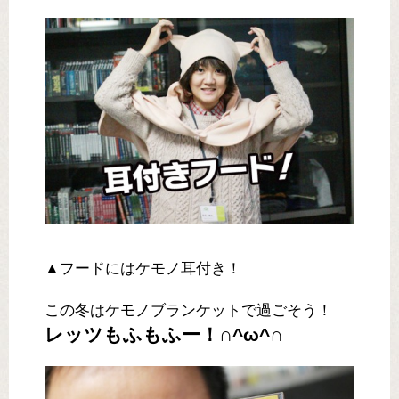
▲フードにはケモノ耳付き！
この冬はケモノブランケットで過ごそう！
レッツもふもふー！∩^ω^∩