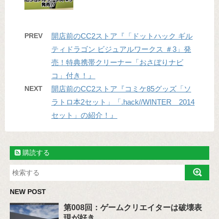
PREV
開店前のCC2ストア『「ドットハック ギル
ティドラゴン ビジュアルワークス ＃3」発
売！特典携帯クリーナー「おさぼりナビ
コ」付き！』
NEXT
開店前のCC2ストア『コミケ85グッズ「ソ
ラトロ本2セット」「.hack//WINTER 2014
セット」の紹介！』
購読する
NEW POST
第008回：ゲームクリエイターは破壊表
現が好き。