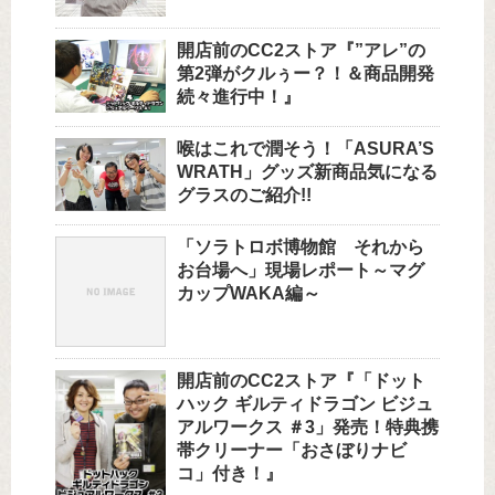
開店前のCC2ストア『”アレ”の
第2弾がクルぅー？！＆商品開発
続々進行中！』
喉はこれで潤そう！「ASURA’S
WRATH」グッズ新商品気になる
グラスのご紹介!!
「ソラトロボ博物館 それから
お台場へ」現場レポート～マグ
カップWAKA編～
開店前のCC2ストア『「ドット
ハック ギルティドラゴン ビジュ
アルワークス ＃3」発売！特典携
帯クリーナー「おさぼりナビ
コ」付き！』