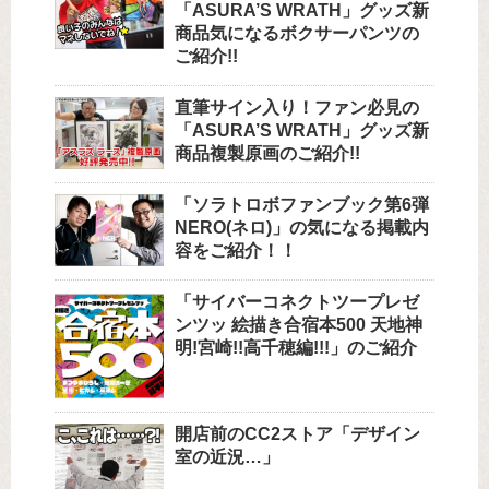
「ASURA’S WRATH」グッズ新
商品気になるボクサーパンツの
ご紹介!!
直筆サイン入り！ファン必見の
「ASURA’S WRATH」グッズ新
商品複製原画のご紹介!!
「ソラトロボファンブック第6弾
NERO(ネロ)」の気になる掲載内
容をご紹介！！
「サイバーコネクトツープレゼ
ンツッ 絵描き合宿本500 天地神
明!宮崎!!高千穂編!!!」のご紹介
開店前のCC2ストア「デザイン
室の近況…」