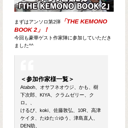
「THE KEMONO
まずはアンソロ第2弾
BOOK 2」！
今回も豪華ゲスト作家陣に参加していただき
ました^^
＜参加作家様一覧＞
Ataboh、オサフネオウジ、かも、樹
下次郎、KIYA、クラムゼリー、ク
ロ。、
けるぴ、koki、佐藤敦弘、10R、高津
ケイタ、たゆた☆ゆう、津島直人、
DEN助、