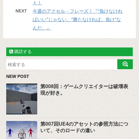
ト！
NEXT
今週のアクセル・フレーズ！『“負けなけれ
ばいい”じゃない、“勝たなければ、負け”な
んだ。』
購読する
NEW POST
第008回：ゲームクリエイターは破壊表
現が好き。
第007回UE4のアセットの参照方法につ
いて、そのロードの違い