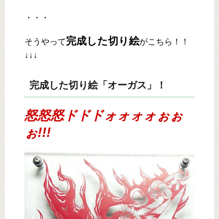
・・・
完成した切り絵
そうやって
がこちら！！
↓↓↓
完成した切り絵「オーガス」！
怒怒怒ドドドォォォォぉぉ
ぉ!!!