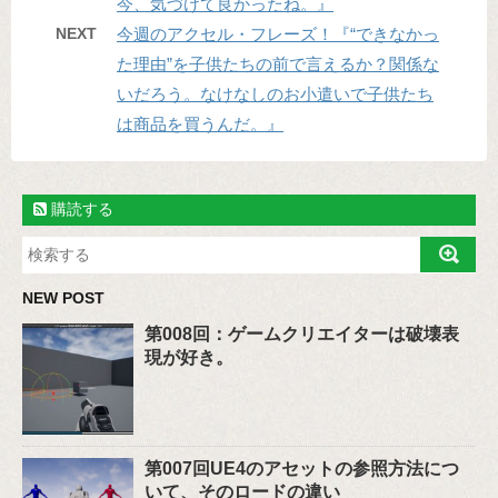
今、気づけて良かったね。』
NEXT
今週のアクセル・フレーズ！『“できなかっ
た理由”を子供たちの前で言えるか？関係な
いだろう。なけなしのお小遣いで子供たち
は商品を買うんだ。』
購読する
NEW POST
第008回：ゲームクリエイターは破壊表
現が好き。
第007回UE4のアセットの参照方法につ
いて、そのロードの違い