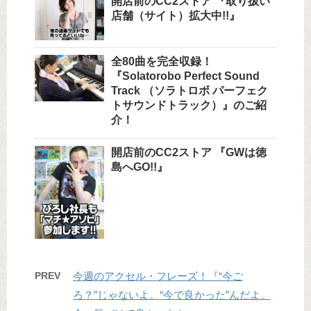
開店前のCC2ストア 『取り扱い
店舗（サイト）拡大中!!』
全80曲を完全収録！
『Solatorobo Perfect Sound
Track （ソラトロボ パーフェク
トサウンドトラック）』のご紹
介！
開店前のCC2ストア 『GWは徳
島へGO!!』
PREV
今週のアクセル・フレーズ！『“今ご
ろ？”じゃないよ。“今で良かった”んだよ。