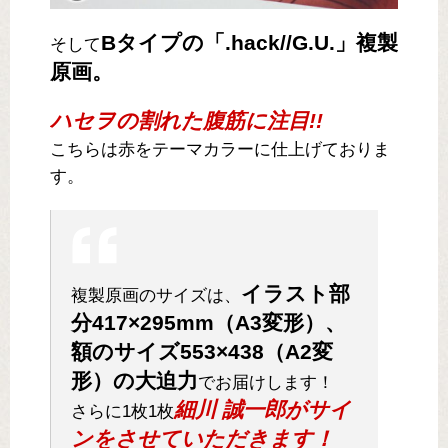
Bタイプの「.hack//G.U.」複製
そして
原画。
ハセヲの割れた腹筋に注目!!
こちらは赤をテーマカラーに仕上げておりま
す。
イラスト部
複製原画のサイズは、
分417×295mm（A3変形）、
額のサイズ553×438（A2変
形）の大迫力
でお届けします！
細川 誠一郎がサイ
さらに1枚1枚
ンをさせていただきます！