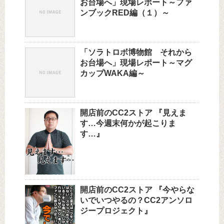
お台場へ」現場レポート～ファ
ンブックRED編（１）～
「ソラトロボ博物館 それから
お台場へ」現場レポート～マグ
カップWAKA編～
開店前のCC2ストア 『見えま
す…今週末何かが起こりま
す…』
開店前のCC2ストア 『今やらな
いでいつやるの？CC2アンソロ
ジープロジェクト』