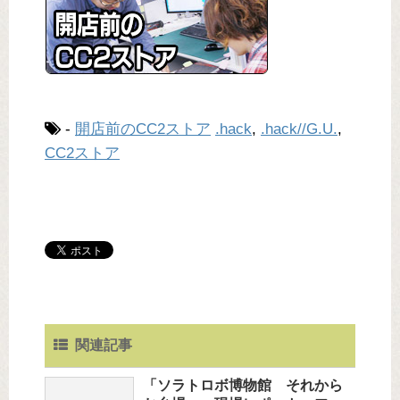
-
開店前のCC2ストア
.hack
,
.hack//G.U.
,
CC2ストア
関連記事
「ソラトロボ博物館 それから