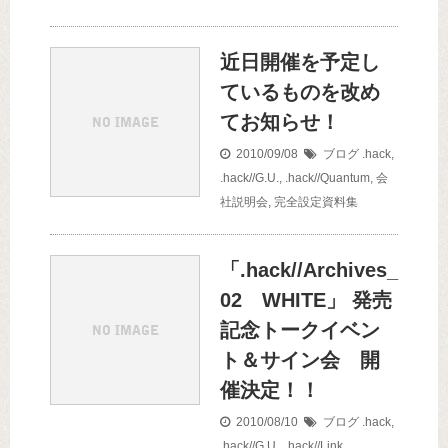
近日開催を予定し
ているものを改め
てお知らせ！
2010/09/08
ブログ
.hack
,
.hack//G.U.
,
.hack//Quantum
,
会
社説明会
,
完全設定資料集
「.hack//Archives_
02 WHITE」 発売
記念トークイベン
ト＆サイン会 開
催決定！！
2010/08/10
ブログ
.hack
,
.hack//G.U.
,
.hack//Link
,