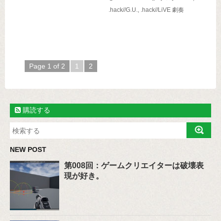
.hack//G.U.
,
.hack//LiVE 劇奏
Page 1 of 2
1
2
購読する
NEW POST
第008回：ゲームクリエイターは破壊表
現が好き。