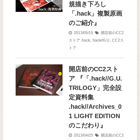
規描き下ろし
「.hack」複製原画
のご紹介』
2013/05/15
開店前のCC2
ストア
.hack
,
.hack//G.U.
,
CC2ス
トア
開店前のCC2スト
ア 『「.hack//G.U.
TRILOGY」完全設
定資料集
.hack//Archives_0
1 LIGHT EDITION
のこだわり』
2013/04/25
開店前のCC2