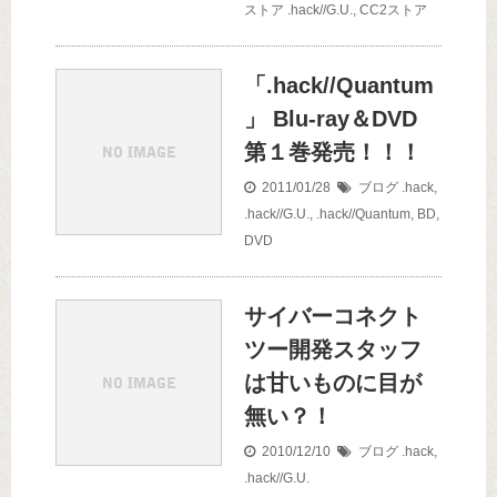
ストア
.hack//G.U.
,
CC2ストア
「.hack//Quantum
」 Blu-ray＆DVD
第１巻発売！！！
2011/01/28
ブログ
.hack
,
.hack//G.U.
,
.hack//Quantum
,
BD
,
DVD
サイバーコネクト
ツー開発スタッフ
は甘いものに目が
無い？！
2010/12/10
ブログ
.hack
,
.hack//G.U.