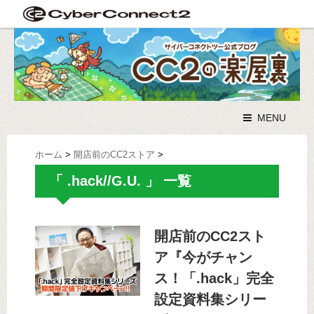
MENU
ホーム
>
開店前のCC2ストア
>
「 .hack//G.U. 」 一覧
開店前のCC2スト
ア『今がチャン
ス！「.hack」完全
設定資料集シリー