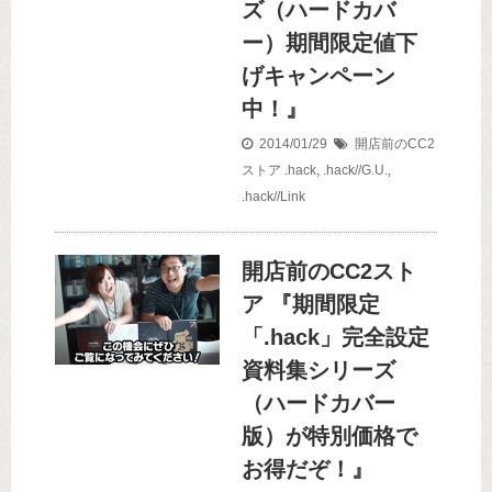
ズ（ハードカバ
ー）期間限定値下
げキャンペーン
中！』
2014/01/29
開店前のCC2
ストア
.hack
,
.hack//G.U.
,
.hack//Link
開店前のCC2スト
ア 『期間限定
「.hack」完全設定
資料集シリーズ
（ハードカバー
版）が特別価格で
お得だぞ！』