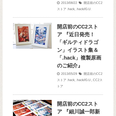
2013/08/22
開店前のCC2
ストア
.hack
,
.hack//G.U.
開店前のCC2スト
ア 『近日発売！
「ギルティドラゴ
ン」イラスト集＆
「.hack」複製原画
のご紹介』
2013/05/29
開店前のCC2
ストア
.hack
,
.hack//G.U.
,
CC2ス
トア
開店前のCC2スト
ア 『細川誠一郎新