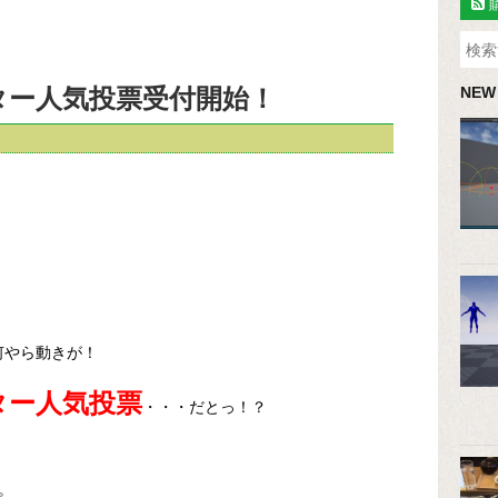
クター人気投票受付開始！
NEW
に何やら動きが！
クター人気投票
・・・だとっ！？
。