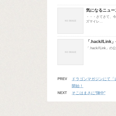
気になるニュー
・・・さてさて、今
ズマイレ…
「.hack//Li
「.hack//Lin
PREV
ドラゴンマガジンにて「レッ
開始！
NEXT
そこはまさに“陣中”