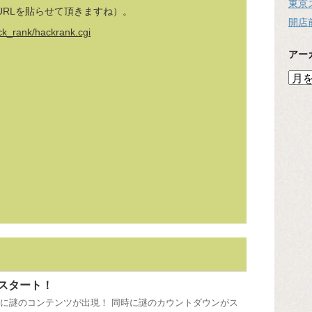
東京
URLを貼らせて頂きますね）。
開店
ack_rank/hackrank.cgi
アー
ア
ー
カ
イ
ブ
スタート！
内に謎のコンテンツが出現！ 同時に謎のカウントダウンがス