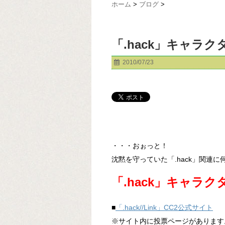
ホーム
>
ブログ
>
「.hack」キャラ
2010/07/23
・・・おぉっと！
沈黙を守っていた「.hack」関連
「.hack」キャラ
■
「.hack//Link」CC2公式サイト
※サイト内に投票ページがあります