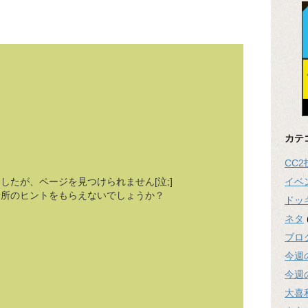
カテ
CC
イベ
したが、ページを見つけられません[泣;]
場所のヒントをもらえないでしょうか？
ドッ
ネタ
ブロ
今週
今週
大喜
。