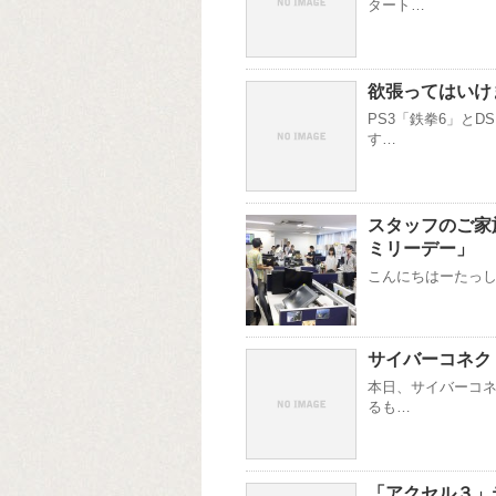
タート…
欲張ってはいけ
PS3「鉄拳6」とD
す…
スタッフのご家
ミリーデー」
こんにちはーたっしー
サイバーコネク
本日、サイバーコネ
るも…
「アクセル３」