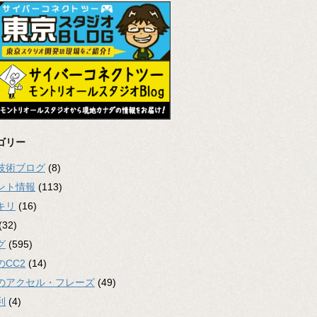
ゴリー
2技術ブログ
(8)
ント情報
(113)
キリ
(16)
(32)
グ
(595)
のCC2
(14)
のアクセル・フレーズ
(49)
利
(4)