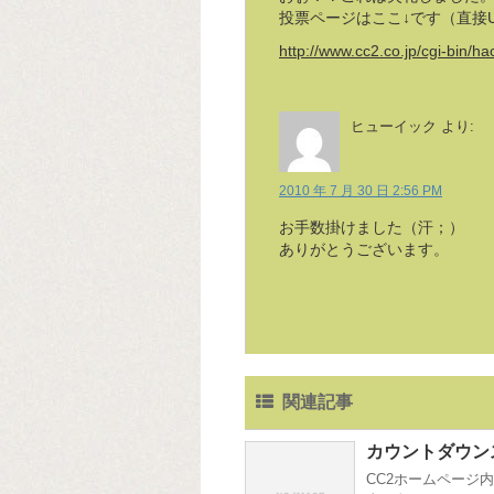
投票ページはここ↓です（直接
http://www.cc2.co.jp/cgi-bin/h
ヒューイック
より:
2010 年 7 月 30 日 2:56 PM
お手数掛けました（汗；）
ありがとうございます。
関連記事
カウントダウン
CC2ホームページ