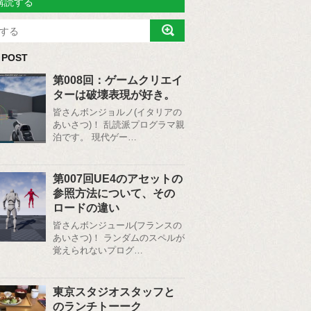
購読する
 POST
第008回：ゲームクリエイ
ターは破壊表現が好き。
皆さんボンジョルノ(イタリアの
あいさつ)！ 乱読派プログラマ親
泊です。 現代ゲー…
第007回UE4のアセットの
参照方法について、その
ロードの違い
皆さんボンジュール(フランスの
あいさつ)！ ランダムのスペルが
覚えられないプログ…
東京スタジオスタッフと
のランチトーーク