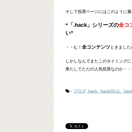
そして投票ページにはこのように書
“「.hack」シリーズの
全コ
い”
全コンテンツ
・・む！
ときました
しかしなんでまたこのタイミングに
果たしてただの人気投票なのか・・
-
ブログ
.hack
,
.hack//G.U.
,
.hack