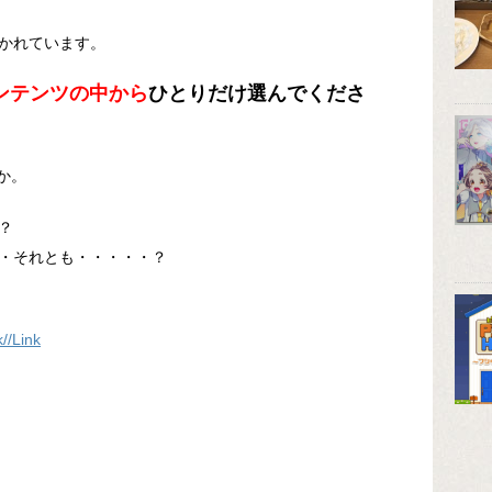
かれています。
ンテンツの中から
ひとりだけ選んでくださ
か。
？
・それとも・・・・・？
//Link