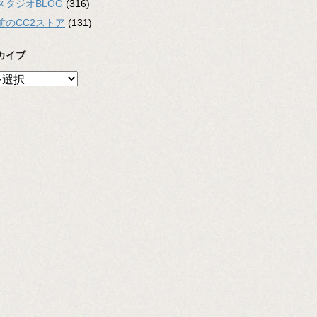
スタジオBLOG
(316)
前のCC2ストア
(131)
カイブ