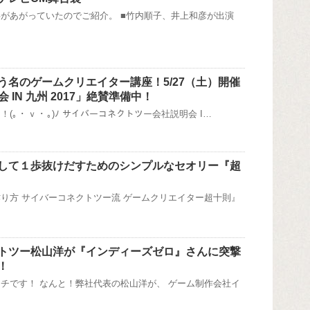
があがっていたのでご紹介。 ■竹内順子、井上和彦が出演
う名のゲームクリエイター講座！5/27（土）開催
 IN 九州 2017」絶賛準備中！
｡ ･ ｖ ･ ｡)ﾉ サイバーコネクトツー会社説明会 I…
して１歩抜けだすためのシンプルなセオリー『超
り方 サイバーコネクトツー流 ゲームクリエイター超十則』
トツー松山洋が『インディーズゼロ』さんに突撃
！
チです！ なんと！弊社代表の松山洋が、 ゲーム制作会社イ