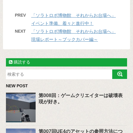
PREV
「ソラトロボ博物館 それからお台場へ」
イベント準備、着々と進行中！
NEXT
「ソラトロボ博物館 それからお台場へ」
現場レポート～ブックカバー編～
購読する
NEW POST
第008回：ゲームクリエイターは破壊表
現が好き。
第007回UE4のアセットの参照方法につ