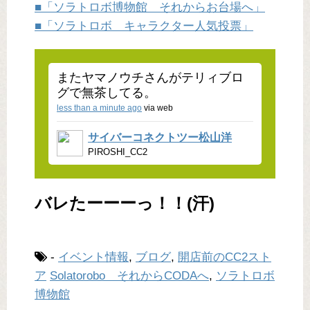
■「ソラトロボ博物館 それからお台場へ」
■「ソラトロボ キャラクター人気投票」
またヤマノウチさんがテリィブロ
グで無茶してる。
less than a minute ago
via web
サイバーコネクトツー松山洋
PIROSHI_CC2
バレたーーーっ！！(汗)
-
イベント情報
,
ブログ
,
開店前のCC2スト
ア
Solatorobo それからCODAへ
,
ソラトロボ
博物館