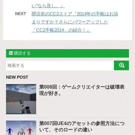
い”なら良し。』
NEXT
開店前のCC2ストア『2014年の手帳はお決
まりですか？さらにパワーアップした
「CC2手帳2014」の紹介！』
購読する
NEW POST
第008回：ゲームクリエイターは破壊表
現が好き。
第007回UE4のアセットの参照方法につ
いて、そのロードの違い