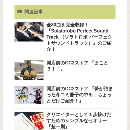
関連記事
全80曲を完全収録！
『Solatorobo Perfect Sound
Track （ソラトロボ パーフェク
トサウンドトラック）』のご紹
介！
開店前のCC2ストア 『まこと
３！！』
開店前のCC2ストア 『夢が詰ま
った冬コミ冊子の中を、ちょっ
とだけご紹介！』
クリエイターとして１歩抜けだ
すためのシンプルなセオリー
『超十則』