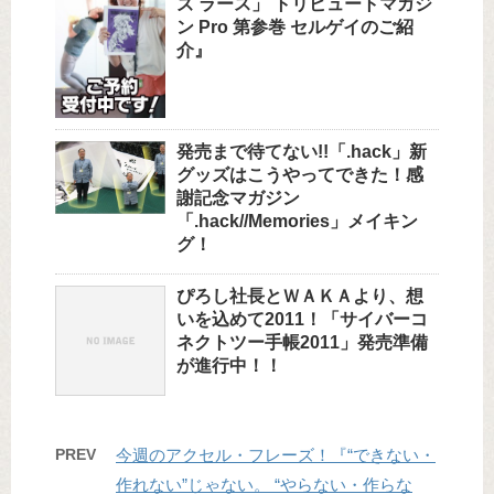
ズ ラース」 トリビュートマガジ
ン Pro 第参巻 セルゲイのご紹
介』
発売まで待てない!!「.hack」新
グッズはこうやってできた！感
謝記念マガジン
「.hack//Memories」メイキン
グ！
ぴろし社長とＷＡＫＡより、想
いを込めて2011！「サイバーコ
ネクトツー手帳2011」発売準備
が進行中！！
PREV
今週のアクセル・フレーズ！『“できない・
作れない”じゃない。 “やらない・作らな