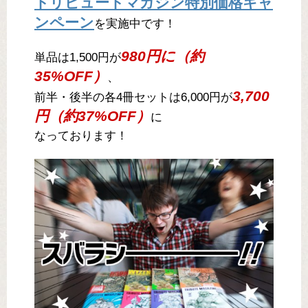
トリビュートマガジン特別価格キャ
ンペーン
を実施中です！
980円に（約
単品は1,500円が
35%OFF）
、
3,700
前半・後半の各4冊セットは6,000円が
円（約37%OFF）
に
なっております！