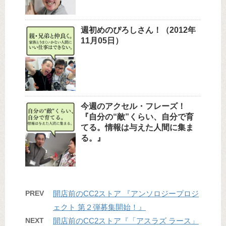
週初めのぴろしさん！（2012年
11月05日）
今週のアクセル・フレーズ！
『自分の“敵”くらい、自分で育
てる。情報は与えた人間に集ま
る。』
PREV
開店前のCC2ストア 『アンソロジープロジ
ェクト 第２弾募集開始！』
NEXT
開店前のCC2ストア『「アスラズ ラース」