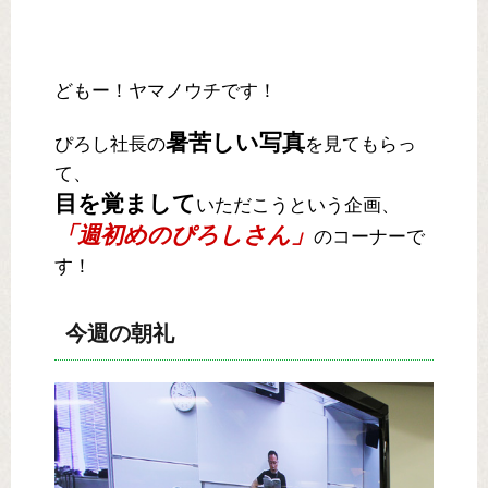
どもー！ヤマノウチです！
暑苦しい写真
ぴろし社長の
を見てもらっ
て、
目を覚まして
いただこうという企画、
「週初めのぴろしさん」
のコーナーで
す！
今週の朝礼