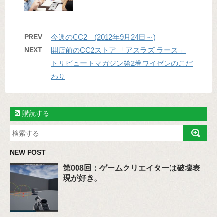
PREV
今週のCC2 (2012年9月24日～)
NEXT
開店前のCC2ストア 「アスラズ ラース」
トリビュートマガジン第2巻ワイゼンのこだ
わり
購読する
NEW POST
第008回：ゲームクリエイターは破壊表
現が好き。