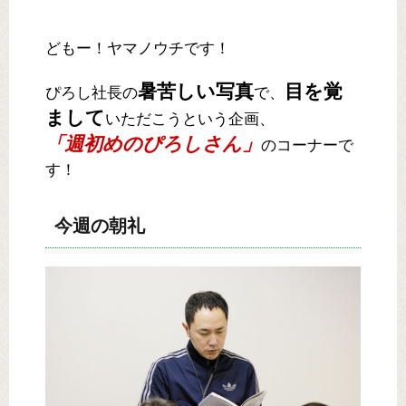
どもー！ヤマノウチです！
暑苦しい写真
目を覚
ぴろし社長の
で、
まして
いただこうという企画、
「週初めのぴろしさん」
のコーナーで
す！
今週の朝礼