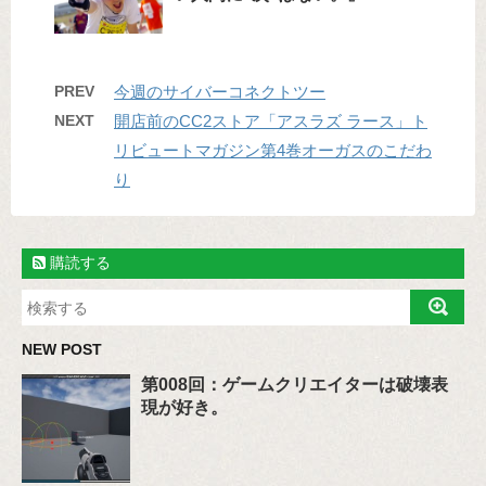
PREV
今週のサイバーコネクトツー
NEXT
開店前のCC2ストア「アスラズ ラース」ト
リビュートマガジン第4巻オーガスのこだわ
り
購読する
NEW POST
第008回：ゲームクリエイターは破壊表
現が好き。