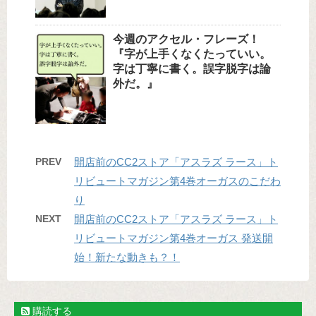
今週のアクセル・フレーズ！
『字が上手くなくたっていい。
字は丁寧に書く。誤字脱字は論
外だ。』
PREV
開店前のCC2ストア「アスラズ ラース」ト
リビュートマガジン第4巻オーガスのこだわ
り
NEXT
開店前のCC2ストア「アスラズ ラース」ト
リビュートマガジン第4巻オーガス 発送開
始！新たな動きも？！
購読する