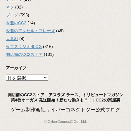
ネタ
(32)
ブログ
(595)
今週のCC2
(14)
今週のアクセル・フレーズ
(49)
大喜利
(4)
東京スタジオBLOG
(316)
開店前のCC2ストア
(131)
アーカイブ
ア
ー
カ
開店前のCC2ストア「アスラズ ラース」トリビュートマガジン
イ
第4巻オーガス 発送開始！新たな動きも？！ | CC2の楽屋裏
ブ
ゲーム制作会社サイバーコネクトツー公式ブログ
© CyberConnect2 Co., Ltd.