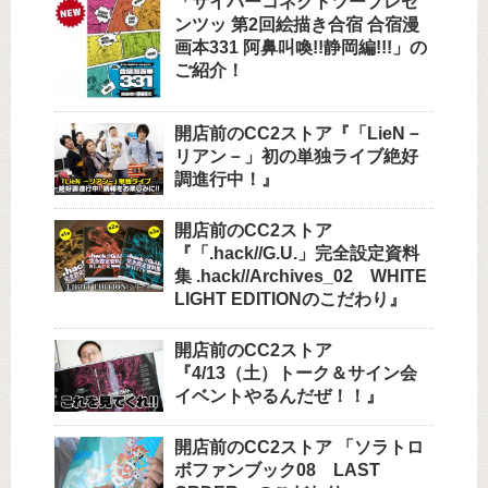
「サイバーコネクトツープレゼ
ンツッ 第2回絵描き合宿 合宿漫
画本331 阿鼻叫喚!!静岡編!!!」の
ご紹介！
開店前のCC2ストア『「LieN－
リアン－」初の単独ライブ絶好
調進行中！』
開店前のCC2ストア
『「.hack//G.U.」完全設定資料
集 .hack//Archives_02 WHITE
LIGHT EDITIONのこだわり』
開店前のCC2ストア
『4/13（土）トーク＆サイン会
イベントやるんだぜ！！』
開店前のCC2ストア 「ソラトロ
ボファンブック08 LAST