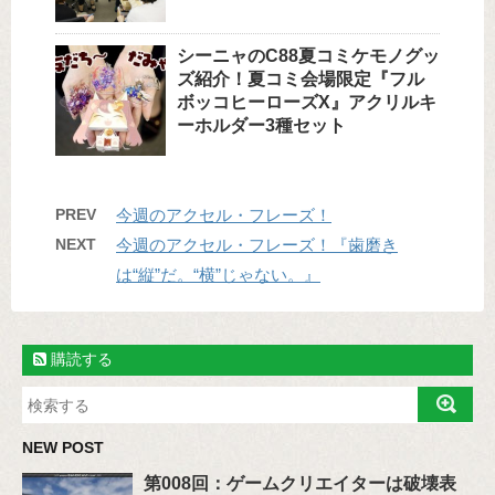
シーニャのC88夏コミケモノグッ
ズ紹介！夏コミ会場限定『フル
ボッコヒーローズX』アクリルキ
ーホルダー3種セット
PREV
今週のアクセル・フレーズ！
NEXT
今週のアクセル・フレーズ！『歯磨き
は“縦”だ。“横”じゃない。』
購読する
NEW POST
第008回：ゲームクリエイターは破壊表