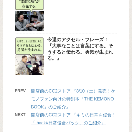
今週のアクセル・フレーズ！
『大事なことは言葉にする。そ
うすると伝わる。勇気が生まれ
る。』
PREV
開店前のCC2ストア 『8/10（土）発売！ケ
モノファン向けの特別本「THE KEMONO
BOOK」のご紹介』
NEXT
開店前のCC2ストア 『キミの日常を侵食！
「.hack//日常侵食パック」のご紹介』