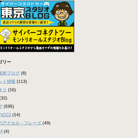
ゴリー
2技術ブログ
(8)
ント情報
(113)
キリ
(16)
(32)
グ
(595)
のCC2
(14)
のアクセル・フレーズ
(49)
利
(4)