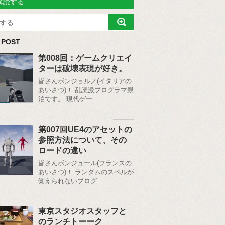
購読する
 POST
第008回：ゲームクリエイ
ターは破壊表現が好き。
皆さんボンジョルノ(イタリアの
あいさつ)！ 乱読派プログラマ親
泊です。 現代ゲー…
第007回UE4のアセットの
参照方法について、その
ロードの違い
皆さんボンジュール(フランスの
あいさつ)！ ランダムのスペルが
覚えられないプログ…
東京スタジオスタッフと
のランチトーーク