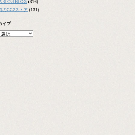
スタジオBLOG
(316)
前のCC2ストア
(131)
カイブ