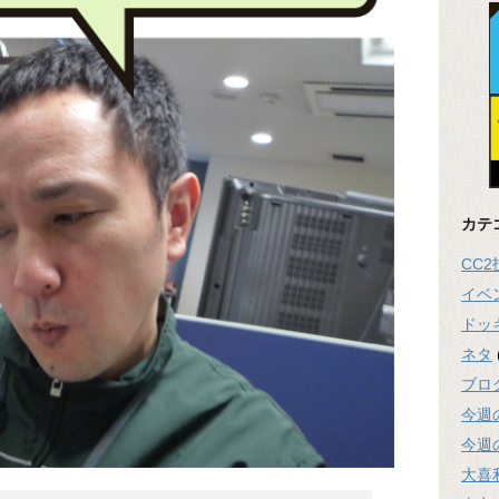
カテ
CC
イベ
ドッ
ネタ
ブロ
今週
今週
大喜