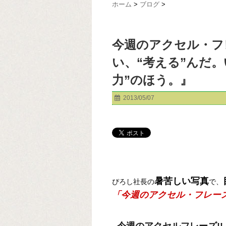
ホーム
>
ブログ
>
今週のアクセル・フ
い、“考える”んだ。
力”のほう。』
2013/05/07
暑苦しい写真
ぴろし社長の
で、
「今週のアクセル・フレー