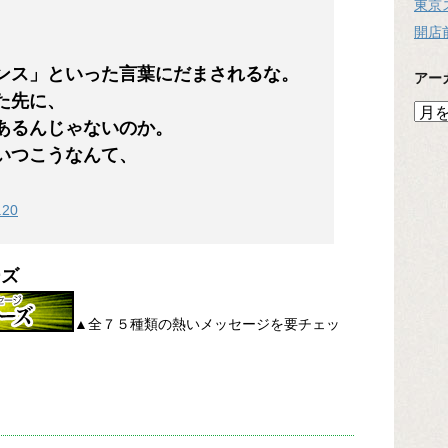
東京
開店
ンス」といった言葉にだまされるな。
アー
た先に、
ア
あるんじゃないのか。
ー
カ
いつこうなんて、
イ
。
ブ
20
ーズ
▲全７５種類の熱いメッセージを要チェッ