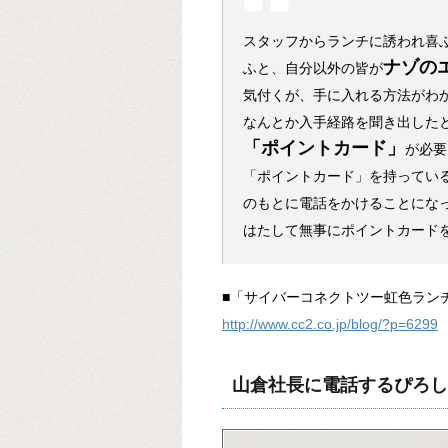
スタッフからランチに誘われ喜
ナゾの
ふと、自分以外の皆が
気付くが、手に入れる方法がわ
なんとか入手経路を聞き出した
「ポイントカード」
が必要
「ポイントカード」を持ってい
のもとに電話をかけることにな
はたして無事にポイントカード
■「サイバーコネクトツー虹色ラン
http://www.cc2.co.jp/blog/?p=6299
山倉社長に電話するぴろし