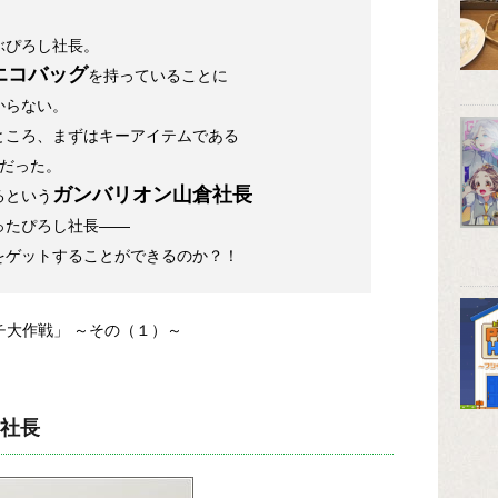
ぶぴろし社長。
エコバッグ
を持っていることに
からない。
ところ、まずはキーアイテムである
だった。
ガンバリオン山倉社長
るという
ったぴろし社長――
をゲットすることができるのか？！
チ大作戦」 ～その（１）～
社長