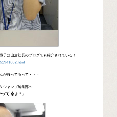
様子は山倉社長のブログでも紹介されている！
s/51941082.html
んが持ってるって・・・」
Ｖジャンプ編集部の
持ってる
よ？」