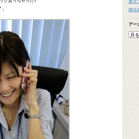
貰っちゃった♪
東京
？
」
開店
アー
ア
ー
カ
イ
ブ