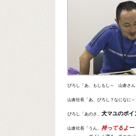
ぴろし「あ、もしもし～ 山倉さん
山倉社長「あ、ぴろし？なになに～
犬マユのポイ
ぴろし「あのさ、
持ってるよー
山倉社長「うん、