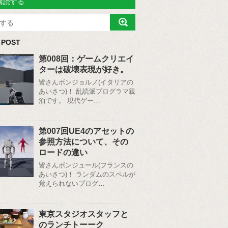
購読する
 POST
第008回：ゲームクリエイ
ターは破壊表現が好き。
皆さんボンジョルノ(イタリアの
あいさつ)！ 乱読派プログラマ親
泊です。 現代ゲー…
第007回UE4のアセットの
参照方法について、その
ロードの違い
皆さんボンジュール(フランスの
あいさつ)！ ランダムのスペルが
覚えられないプログ…
東京スタジオスタッフと
のランチトーーク