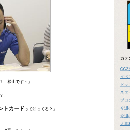
カテ
CC
イベ
？ 松山です～」
ドッ
ネタ
？」
ブロ
今週
ントカード
って知ってる？」
今週
大喜