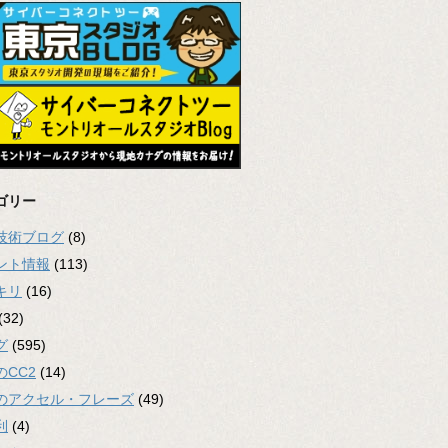
ゴリー
2技術ブログ
(8)
ント情報
(113)
キリ
(16)
(32)
グ
(595)
のCC2
(14)
のアクセル・フレーズ
(49)
利
(4)