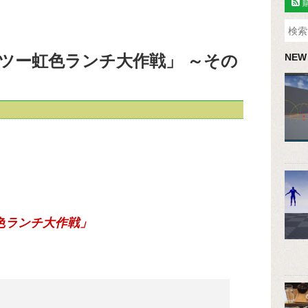
ツー虹色ランチ大作戦」 ～その
NEW
色ランチ大作戦」