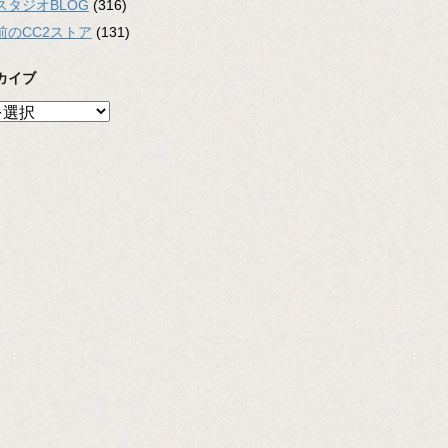
スタジオBLOG
(316)
前のCC2ストア
(131)
カイブ