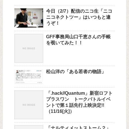
今日（2/7）配信のニコ生「ニコ
ニコネクトツー」はいつもと違
うぞ！
GFF事務局山口千恵さんの手帳
を覗いてみた！！
松山洋の「ある若者の物語」
「.hack//Quantum」新宿ロフト
プラスワン トークバトルイベ
ントで第１話先行上映決定!!
（11/16[火]）
「ナルティメットストーム２」