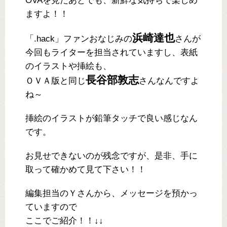
OVAを見たあとでも、新鮮な気持ちで楽しめ
ますよ！！
浜崎達也
「.hack」ファンおなじみの
さんが
今回もライターを担当されていますし、表紙
のイラストや挿絵も、
長谷部敦志
ＯＶＡ版と同じ
さんなんですよ
ね～
挿絵のイラストが鉛筆タッチで良い感じなん
です。
お見せできないのが残念ですが、是非、手に
取って確かめて見て下さい！！
編集担当のＹさんから、メッセージを預かっ
ていますので
ここでご紹介！！↓↓