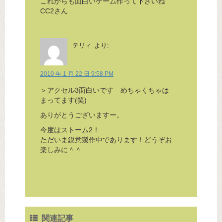
これからも面白いゲーム作って下さいね
CC2さん
テリィ
より:
2010 年 1 月 22 日 9:58 PM
＞アクセル3面白いです めちゃくちゃは
まってます(笑)
ありがとうございますー。
今度はストーム2！
ただいま鋭意製作中であります！どうぞお
楽しみに＾＾
関連記事