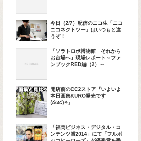
今日（2/7）配信のニコ生「ニコ
ニコネクトツー」はいつもと違
うぞ！
「ソラトロボ博物館 それから
お台場へ」現場レポート～ファ
ンブックRED編（2）～
開店前のCC2ストア『いよいよ
本日画集KURO発売です
(ර⍵ර)✧』
「福岡ビジネス・デジタル・コ
ンテンツ賞2014」にて「フルボ
ッコヒーローズ」が優秀賞を受