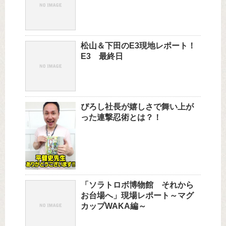
松山＆下田のE3現地レポート！
E3 最終日
ぴろし社長が嬉しさで舞い上が
った連撃忍術とは？！
「ソラトロボ博物館 それから
お台場へ」現場レポート～マグ
カップWAKA編～