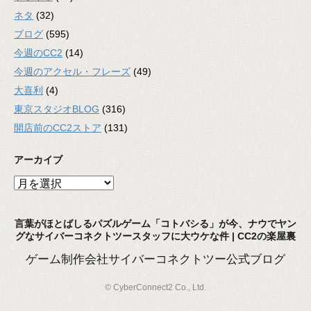
ネタ
(32)
ブログ
(595)
今週のCC2
(14)
今週のアクセル・フレーズ
(49)
大喜利
(4)
東京スタジオBLOG
(316)
開店前のCC2ストア
(131)
アーカイブ
ア
ー
カ
言葉がほとばしるパズルゲーム「コトバシる」が今、ナウでヤン
イ
グなサイバーコネクトツースタッフに大ウケな件 | CC2の楽屋裏
ブ
ゲーム制作会社サイバーコネクトツー公式ブログ
© CyberConnect2 Co., Ltd.