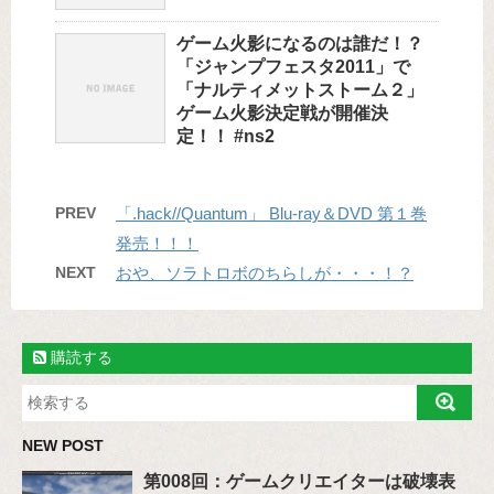
ゲーム火影になるのは誰だ！？
「ジャンプフェスタ2011」で
「ナルティメットストーム２」
ゲーム火影決定戦が開催決
定！！ #ns2
PREV
「.hack//Quantum」 Blu-ray＆DVD 第１巻
発売！！！
NEXT
おや、ソラトロボのちらしが・・・！？
購読する
NEW POST
第008回：ゲームクリエイターは破壊表