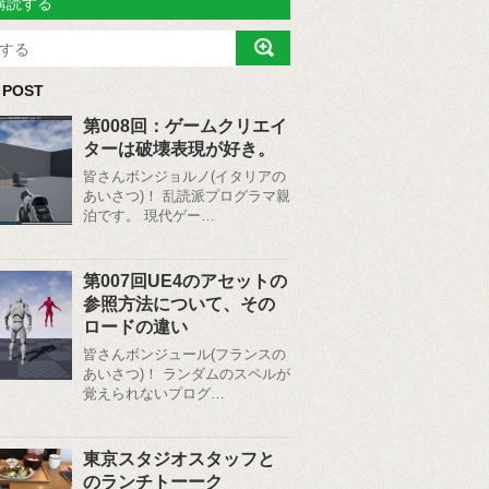
購読する
 POST
第008回：ゲームクリエイ
ターは破壊表現が好き。
皆さんボンジョルノ(イタリアの
あいさつ)！ 乱読派プログラマ親
泊です。 現代ゲー…
第007回UE4のアセットの
参照方法について、その
ロードの違い
皆さんボンジュール(フランスの
あいさつ)！ ランダムのスペルが
覚えられないプログ…
東京スタジオスタッフと
のランチトーーク