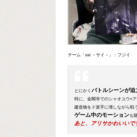
チーム「sai －サイ－」：フジイ
バトルシーンが迫
とにかく
特に、金閣寺でのシャオユウ×
建造物をド派手に壊しながら戦
ゲーム中のモーション
も
あと、アリサかわいいで