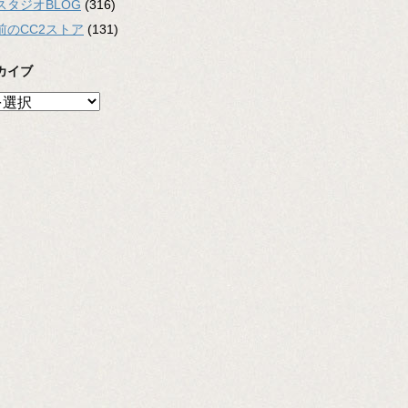
スタジオBLOG
(316)
前のCC2ストア
(131)
カイブ