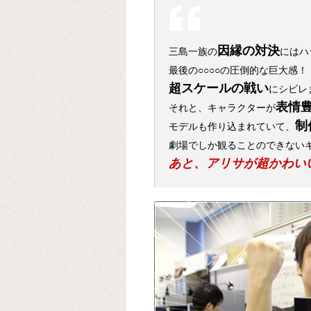
因縁の対決
三島一族の
にはハ
最後の○○○○の圧倒的な巨大感！
超スケールの戦い
にシビレ
表情
それと、キャラクターが
制
モデルも作り込まれていて、
劇場でしか観ることのできない
あと、アリサが超かわい