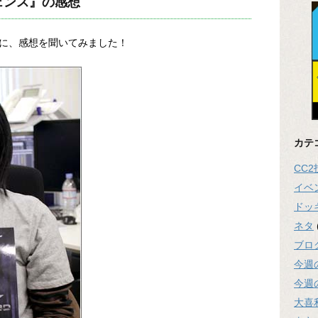
ェンス』の感想
に、感想を聞いてみました！
カテ
CC
イベ
ドッ
ネタ
ブロ
今週
今週
大喜