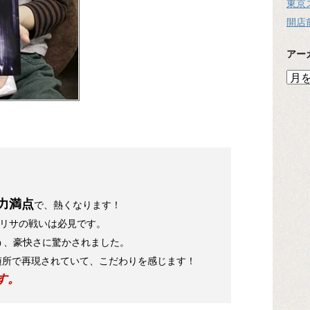
東京
開店
アー
ア
ー
カ
イ
ブ
力満点
で、熱くなります！
アリサの戦いは必見です。
う、豪快さに驚かされました。
随所で再現されていて、こだわりを感じます！
す。