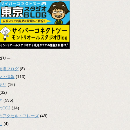
ゴリー
2技術ブログ
(8)
ント情報
(113)
キリ
(16)
(32)
グ
(595)
のCC2
(14)
のアクセル・フレーズ
(49)
利
(4)