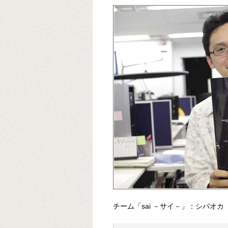
チーム「sai －サイ－」：シバオカ