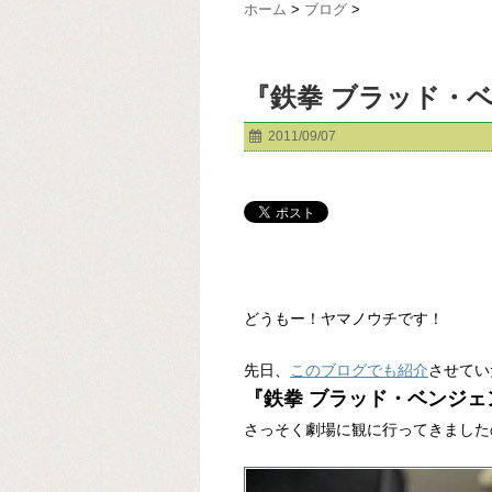
ホーム
>
ブログ
>
『鉄拳 ブラッド・
2011/09/07
どうもー！ヤマノウチです！
先日、
このブログでも紹介
させてい
『鉄拳 ブラッド・ベンジェ
さっそく劇場に観に行ってきました