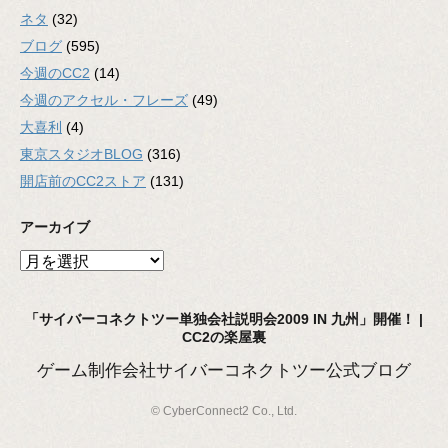
ネタ
(32)
ブログ
(595)
今週のCC2
(14)
今週のアクセル・フレーズ
(49)
大喜利
(4)
東京スタジオBLOG
(316)
開店前のCC2ストア
(131)
アーカイブ
ア
ー
カ
「サイバーコネクトツー単独会社説明会2009 IN 九州」開催！ |
イ
CC2の楽屋裏
ブ
ゲーム制作会社サイバーコネクトツー公式ブログ
© CyberConnect2 Co., Ltd.