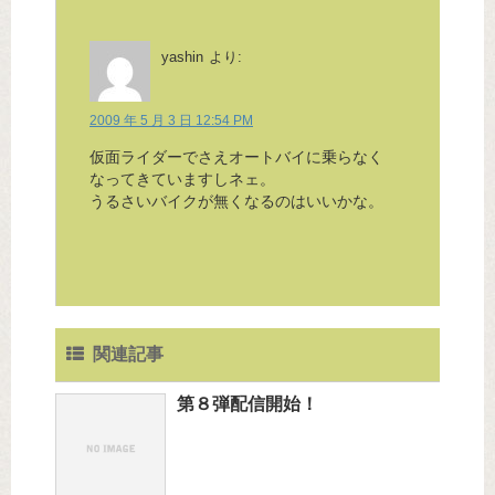
yashin
より:
2009 年 5 月 3 日 12:54 PM
仮面ライダーでさえオートバイに乗らなく
なってきていますしネェ。
うるさいバイクが無くなるのはいいかな。
関連記事
第８弾配信開始！