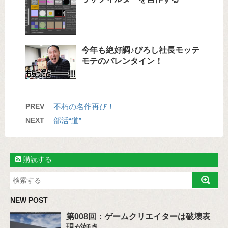
今年も絶好調♪ぴろし社長モッテ
モテのバレンタイン！
PREV
不朽の名作再び！
NEXT
部活“道”
購読する
NEW POST
第008回：ゲームクリエイターは破壊表
現が好き。